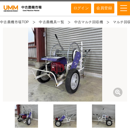
ログイン
会員登録
中古農機市場TOP
中古農機具一覧
中古マルチ回収機
マルチ回収