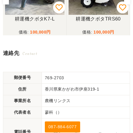
耕運機クボタK7-L
耕運機クボタTRS60
100,000
100,000
連絡先
Contact
郵便番号
769-2703
住所
香川県東かがわ市伊座319-1
事業所名
農機リンクス
代表者名
蓼科（）
087-884-6077
電話番号