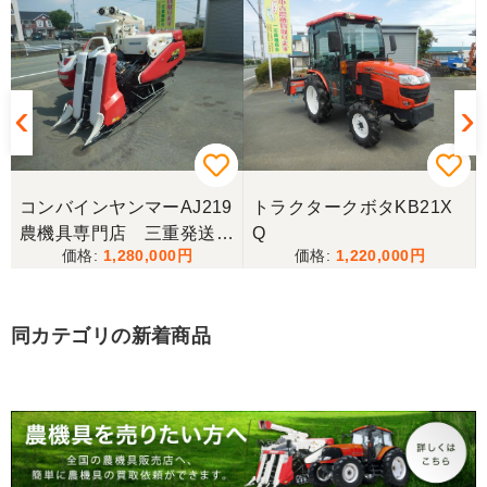
香川県／井上
とても良くしてもらいました。また購入したいと思
います。
香川県／西川忠洋
丁寧な対応をしていただき計量選別機を無事持ち帰
コンバインヤンマーAJ219
トラクタークボタKB21X
ることができました。今年の籾摺り時に旧機が故障
農機具専門店 三重発送整
Q
し、修理の目途が無い中、手頃な価格の本機を見つ
1,280,000
1,220,000
備済み
けることが出来て大満足です。リンスクさんありが
とうございました。
同カテゴリの新着商品
香川県／山崎
10月にコンバインを購入させていただきました、香
川県から熊本県まで運んでもらい、 とても親切に機
械の説明をしていただき感謝しています。 そして、
この度無事に稲刈りを行い、終了しました。 農機リ
ンクスさん、ありがとうございました。