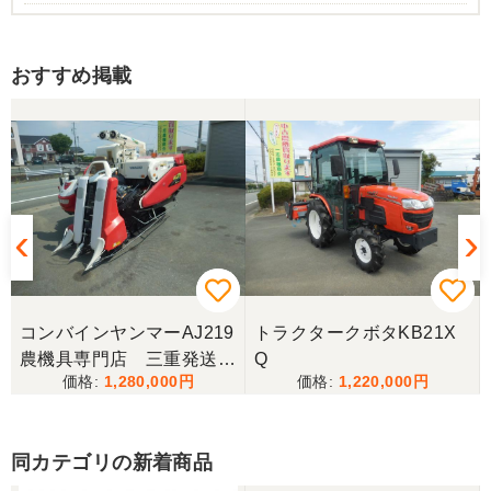
香川県／まめとら
おすすめ掲載
リピート購入させて頂きました。 ありがとうござい
ます。
香川県／井上
とても良くしてもらいました。また購入したいと思
います。
香川県／西川忠洋
丁寧な対応をしていただき計量選別機を無事持ち帰
コンバインヤンマーAJ219
トラクタークボタKB21X
ることができました。今年の籾摺り時に旧機が故障
農機具専門店 三重発送整
Q
し、修理の目途が無い中、手頃な価格の本機を見つ
1,280,000
1,220,000
備済み
けることが出来て大満足です。リンスクさんありが
とうございました。
同カテゴリの新着商品
香川県／山崎