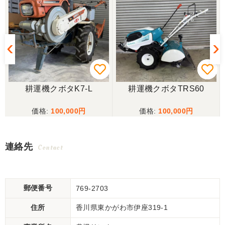
耕運機クボタK7-L
耕運機クボタTRS60
100,000
100,000
連絡先
Contact
郵便番号
769-2703
住所
香川県東かがわ市伊座319-1