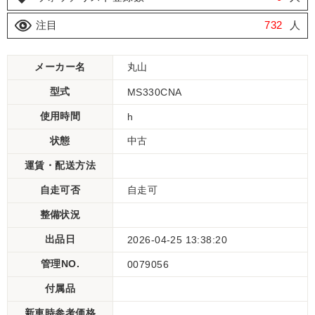
注目
732
人
メーカー名
丸山
型式
MS330CNA
使用時間
h
状態
中古
運賃・配送方法
自走可否
自走可
整備状況
出品日
2026-04-25 13:38:20
管理NO.
0079056
付属品
新車時参考価格