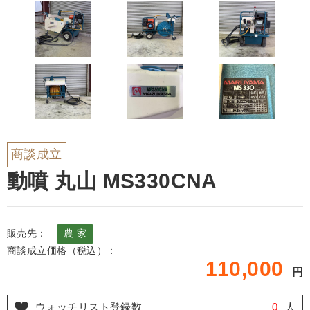
商談成立
動噴 丸山 MS330CNA
販売先：
農 家
商談成立価格（税込）：
110,000
円
ウォッチリスト登録数
0
人