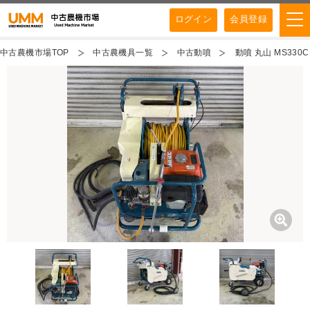
ログイン
会員登録
中古農機市場TOP
中古農機具一覧
中古動噴
動噴 丸山 MS330C