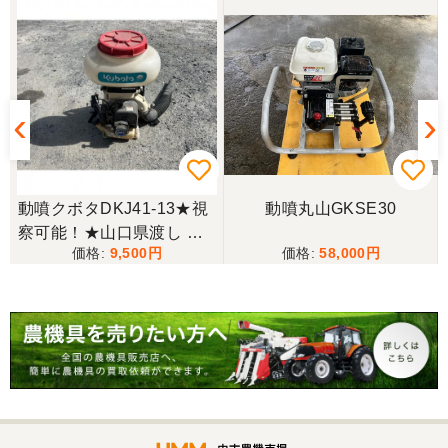
10月にコンバインを購入させていただきました、香
川県から熊本県まで運んでもらい、 とても親切に機
械の説明をしていただき感謝しています。 そして、
この度無事に稲刈りを行い、終了しました。 農機リ
ンクスさん、ありがとうございました。
動噴クボタDKJ41-13★視
動噴丸山GKSE30
察可能！★山口県渡し ク
9,500
58,000
ボタ 背負動噴 DKJ41-13
動力噴霧器 背負式 1キロ
剤対応 農薬 肥料 散布機
現状渡し【P11367092】