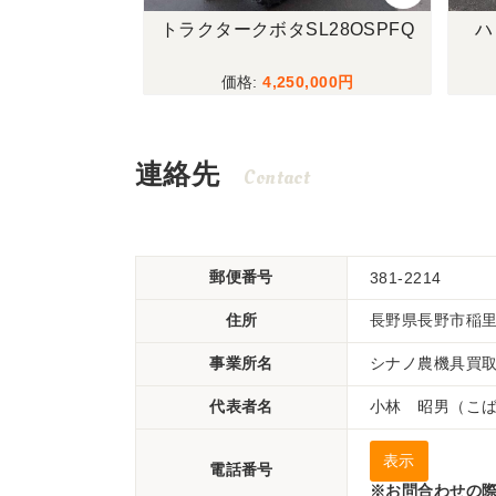
GF130A
トラクタークボタSL28OSPFQ
ハ
,000
4,250,000
連絡先
Contact
郵便番号
381-2214
住所
長野県長野市稲里町
事業所名
シナノ農機具買取
代表者名
小林 昭男（こ
表示
電話番号
※お問合わせの際