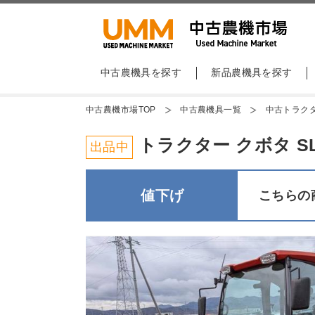
中古農機具を探す
新品農機具を探す
中古農機市場TOP
中古農機具一覧
中古トラク
トラクター クボタ SL2
出品中
値下げ
こちらの商