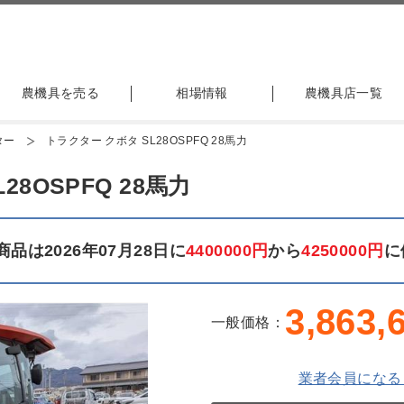
農機具を売る
相場情報
農機具店一覧
ター
トラクター クボタ SL28OSPFQ 28馬力
8OSPFQ 28馬力
品は2026年07月28日に
4400000円
から
4250000円
に
3,863,
一般価格：
業者会員になる