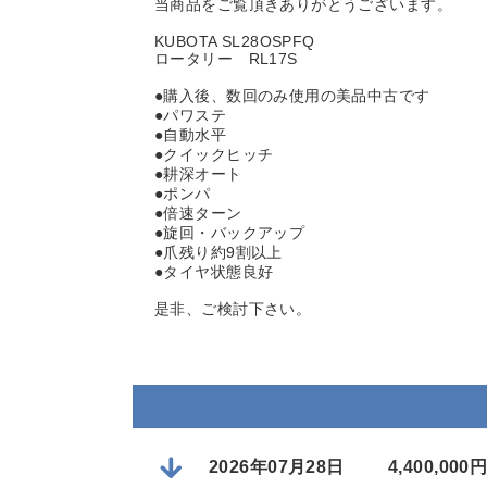
当商品をご覧頂きありがとうございます。
KUBOTA SL28OSPFQ
ロータリー RL17S
●購入後、数回のみ使用の美品中古です
●パワステ
●自動水平
●クイックヒッチ
●耕深オート
●ポンパ
●倍速ターン
●旋回・バックアップ
●爪残り約9割以上
●タイヤ状態良好
是非、ご検討下さい。
2026年07月28日
4,400,0