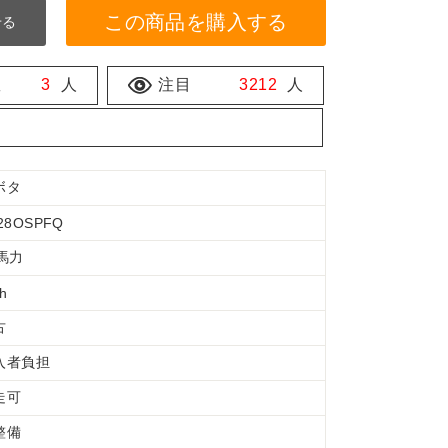
この商品を購入する
せる
数
3
人
注目
3212
人
ボタ
28OSPFQ
8馬力
 h
古
入者負担
走可
整備