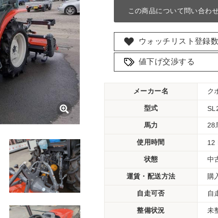
この商品について問い合わ
ウォッチリスト登録
値下げ交渉する
メーカー名
ク
型式
SL
馬力
2
使用時間
12
状態
中
運賃・配送方法
購
自走可否
自
整備状況
未