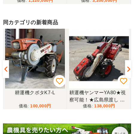
1,220,000
3,200,000
当方の要望に対して、素早く対応していただき感謝
しております。 ありがとうございました。
同カテゴリの新着商品
三重県／山﨑
スタッフの鈴木さんが親切で機械に詳しく 丁寧にご
対応頂きました。 ありがとう！ 少し距離はあります
が、今後も農機具を買う際はのうき屋さんを利用し
ようと思います。
三重県／miraisann
写真と現物が違いすぎる
耕運機クボタK7-L
耕運機ヤンマーYA80★視
察可能！★広島県渡し ヤ
三重県／谷本勝美
100,000
138,000
ンマー 耕運機 YA80 8馬力
こちらの、対応も、よく、大変、満足、です。
歩行型 管理機 農用トラク
ター 手押し式 ディーゼル
現状渡し【P11435487】
三重県／谷本勝美