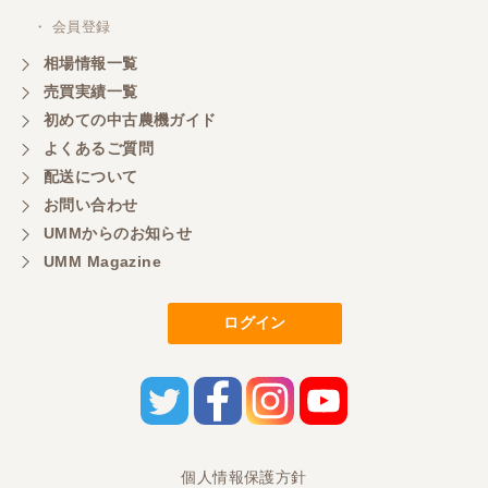
いつも色々お願いごとをしますが、 無理なお願いも
・ 会員登録
嫌な顔をせずに一生懸命頑張ってくれる中山さんに
感謝しています。ここで3台買いましたが、これから
相場情報一覧
もよろしくお願いしたいです。
売買実績一覧
初めての中古農機ガイド
よくあるご質問
三重県／
配送について
初めてコンバインを買いに行ったのですが、とても
明るい方に担当していただき細かく説明して下さっ
お問い合わせ
てとても嬉しかったです。
UMMからのお知らせ
UMM Magazine
三重県／
ログイン
担当さんの説明が丁寧で分かりやすく、急な要望に
も迅速に対応して頂き非常に助かりました。
三重県／
良い接客でした。今後も利用します。
個人情報保護方針