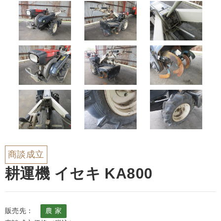
商談成立
耕運機 イセキ KA800
販売先：
農 家