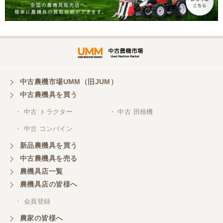
こちらの、対応、も、よくして、くれました。
三重県／谷本勝美
対応も、よくしてくれました、有難うございまし
た。
中古農機市場UMM（旧JUM）
中古農機具を買う
三重県／山本
・ 中古 トラクター
・ 中古 田植機
対応ありがとうございました。
・ 中古 コンバイン
新品農機具を買う
三重県／山本
中古農機具を売る
共立シュレッターを受け取りました。 状態は問題な
農機具店一覧
く、エンジンも調子がよさそうです。 ありがとうご
ざいました。
農機具店の皆様へ
・ 会員登録
三重県／
農家の皆様へ