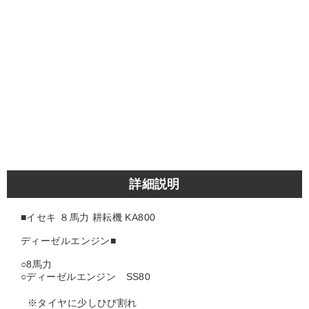
詳細説明
■イセキ ８馬力 耕耘機 KA800
ディーゼルエンジン
■
○8馬力
○ディーゼルエンジン SS80
※タイヤに少しひび割れ