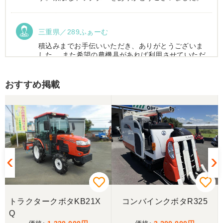
三重県／289ふぁーむ
積込みまでお手伝いいただき、ありがとうございま
した。 また希望の農機具があれば利用させていただ
きます。
おすすめ掲載
三重県／トシ
この度はお世話になりました。また、機会があれば
よろしくお願いします。
三重県／ユウスケ
購入から引き取りまでスムーズでした。ありがとう
ございました。
トラクタークボタKB21X
コンバインクボタR325
三重県／
Q