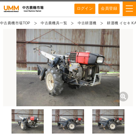
ログイン
会員登録
中古農機市場TOP
中古農機具一覧
中古耕運機
耕運機 イセキ KA