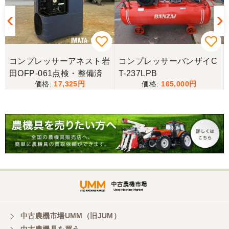
0
コンプレッサーアネスト岩
コンプレッサーバンザイC
田OFP-061点検・整備済
T-237LPB
17,325
165,000
中古農機市場UMM（旧JUM）
中古農機具を買う