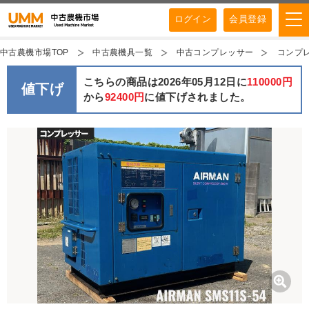
ログイン
会員登録
中古農機市場TOP
中古農機具一覧
中古コンプレッサー
コンプレ
こちらの商品は2026年05月12日に
110000円
値下げ
から
92400円
に値下げされました。