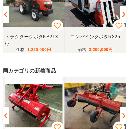
三重県／ユウスケ
購入から引き取りまでスムーズでした。ありがとう
ございました。
トラクタークボタKB21X
コンバインクボタR325
三重県／
Q
1,220,000
3,200,000
当方の要望に対して、素早く対応していただき感謝
しております。 ありがとうございました。
同カテゴリの新着商品
三重県／山﨑
スタッフの鈴木さんが親切で機械に詳しく 丁寧にご
対応頂きました。 ありがとう！ 少し距離はあります
が、今後も農機具を買う際はのうき屋さんを利用し
ようと思います。
三重県／miraisann
写真と現物が違いすぎる