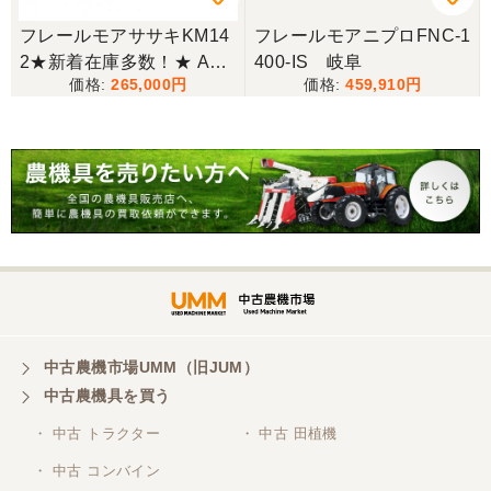
フレールモアササキKM14
フレールモアニプロFNC-1
2★新着在庫多数！★ A2
400-IS 岐阜
三重県／谷本勝美
265,000
459,910
キャスター付 草刈り 作業
こちらの、対応も、よく、大変、満足、です。
幅 1400mm トラクター 草
刈り 現状渡し 【P112891
33】
三重県／谷本勝美
こちらの、対応、も、よくして、くれました。
三重県／谷本勝美
対応も、よくしてくれました、有難うございまし
た。
中古農機市場UMM（旧JUM）
中古農機具を買う
三重県／山本
・ 中古 トラクター
・ 中古 田植機
対応ありがとうございました。
・ 中古 コンバイン