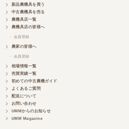
新品農機具を買う
三重県／山本
中古農機具を売る
共立シュレッターを受け取りました。 状態は問題な
農機具店一覧
く、エンジンも調子がよさそうです。 ありがとうご
ざいました。
農機具店の皆様へ
・ 会員登録
三重県／
農家の皆様へ
いつも色々お願いごとをしますが、 無理なお願いも
・ 会員登録
嫌な顔をせずに一生懸命頑張ってくれる中山さんに
感謝しています。ここで3台買いましたが、これから
相場情報一覧
もよろしくお願いしたいです。
売買実績一覧
初めての中古農機ガイド
よくあるご質問
三重県／
配送について
初めてコンバインを買いに行ったのですが、とても
明るい方に担当していただき細かく説明して下さっ
お問い合わせ
てとても嬉しかったです。
UMMからのお知らせ
UMM Magazine
三重県／