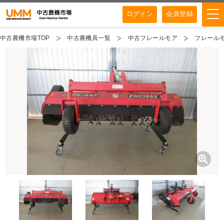
ログイン
会員登録
中古農機市場TOP
中古農機具一覧
中古フレールモア
フレールモア