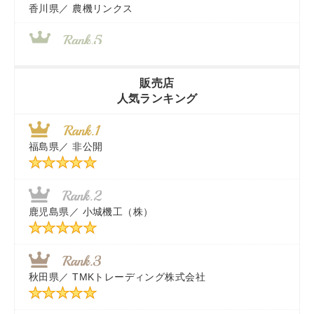
香川県／
農機リンクス
山梨県／
株式会社 ヨダ兄弟商会
販売店
人気ランキング
茨城県／
近江商事合同会社：「茨城中古農建機販売」
福島県／
非公開
千葉県／
株式会社テクノ・タカ
福岡県／
株式会社カドワキ機械（旧ナカガワ農機商会）
鹿児島県／
小城機工（株）
東京都／
株式会社マーケットエンタープライズ
秋田県／
TMKトレーディング株式会社
秋田県／
TMKトレーディング株式会社