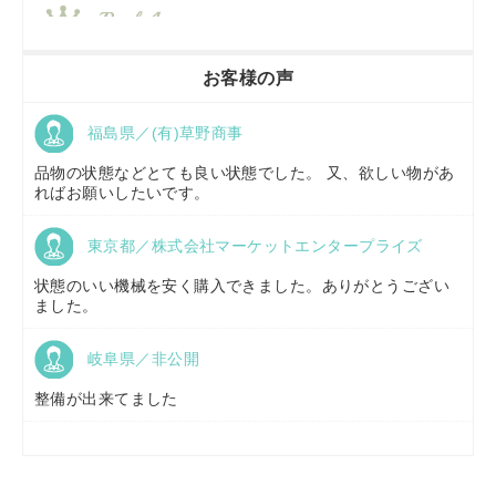
香川県／
農機リンクス
お客様の声
福島県／(有)草野商事
京都府／
株式会社キリノ
品物の状態などとても良い状態でした。 又、欲しい物があ
ればお願いしたいです。
東京都／株式会社マーケットエンタープライズ
福島県／
(有)草野商事
状態のいい機械を安く購入できました。ありがとうござい
ました。
岐阜県／非公開
山形県／
株式会社ノーキステージ
整備が出来てました
岡山県／
ツカサ商会 津山営業所