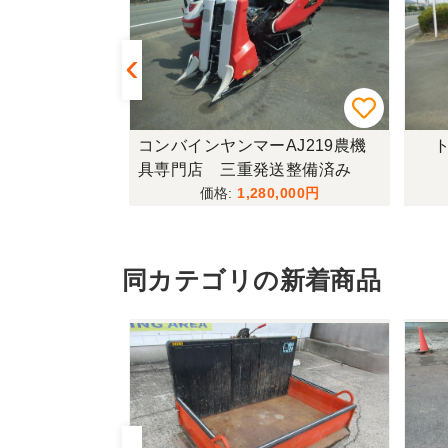
433FF-UG
コンバインヤンマーAJ219農機
ト
具専門店 三重発送整備済み
,000
1,280,000
同カテゴリの新着商品