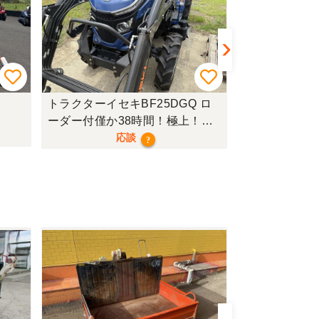
トラクターイセキBF25DGQ ロ
トラクターク
ーダー付僅か38時間！極上！現
行モデル！
応談
?