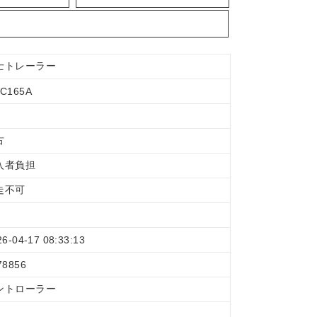
士トレーラー
C165A
古
入者負担
走不可
26-04-17 08:33:13
78856
ントローラー