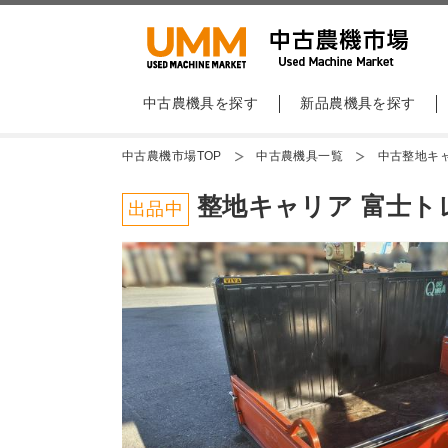
中古農機具を探す
新品農機具を探す
中古農機市場TOP
中古農機具一覧
中古整地キ
整地キャリア 富士トレ
出品中