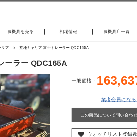
農機具を売る
相場情報
農機具店一覧
ャリア
整地キャリア 富士トレーラー QDC165A
ーラー QDC165A
163,63
一般価格：
業者会員になる
この商品について問い合わ
ウォッチリスト登録