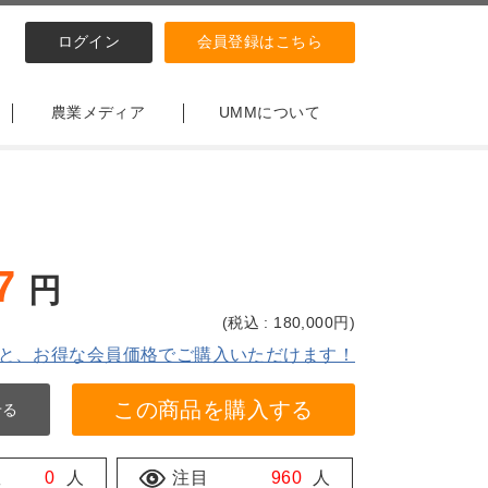
ログイン
会員登録はこちら
農業メディア
UMMについて
7
円
(
税込 : 180,000
円)
と、お得な会員価格でご購入いただけます！
この商品を購入する
せる
数
0
人
注目
960
人