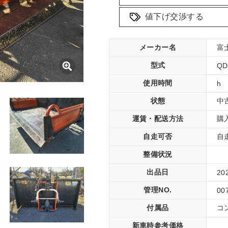
値下げ交渉する
メーカー名
富
型式
QD
使用時間
h
状態
中
運賃・配送方法
購
自走可否
自
整備状況
出品日
20
管理NO.
00
付属品
コ
新車時参考価格