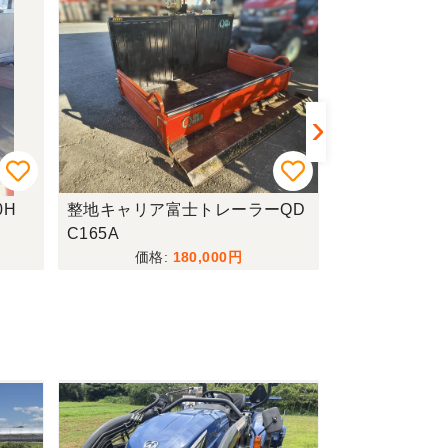
0H
整地キャリア富士トレーラーQD
ミニユンボヤン
C165A
180,000