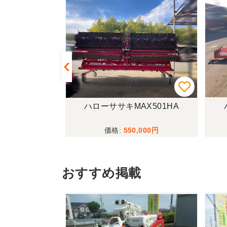
ーAG470
ハローササキMAX501HA
,000
550,000
おすすめ掲載