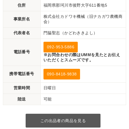
住所
福岡県那珂川市後野大字611番地5
株式会社カドワキ機械（旧ナカガワ農機商
事業所名
会）
代表者名
門脇聖志（かどわききよし）
092-953-5886
電話番号
※お問合わせの際はUMMを見たとお伝え
いただくとスムーズです。
携帯電話番号
090-8418-9838
営業時間
日曜日
陸送
可能
この出品者の商品を見る