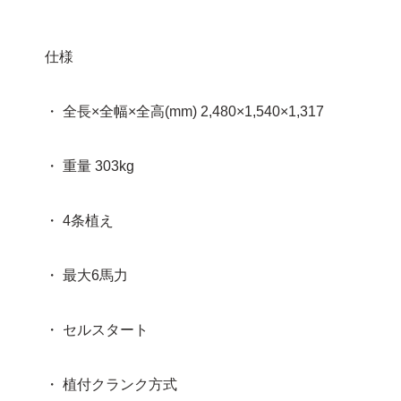
仕様
・ 全長×全幅×全高(mm) 2,480×1,540×1,317
・ 重量 303kg
・ 4条植え
・ 最大6馬力
・ セルスタート
・ 植付クランク方式