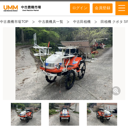
ログイン
会員登録
中古農機市場TOP
中古農機具一覧
中古田植機
田植機 クボタ SP