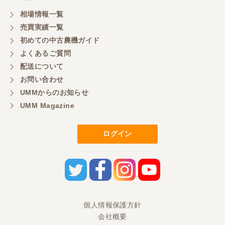
あれば購入します。
相場情報一覧
売買実績一覧
初めての中古農機ガイド
福岡県／マエカワ
よくあるご質問
ずーーと欲しかった 色彩選別機を買うことができ
ました。しかも、未使用の状態です。 当方の価格に
配送について
も対応していただきまして、とても感謝していま
お問い合わせ
す。 直売用の米の販売促進に弾みをつけることがで
きます。 本当にありがとうございました。 また、ご
UMMからのお知らせ
縁がございましたらよろしくお願いいたします。
UMM Magazine
ログイン
福岡県／田舎暮らし
急ぎで田植え機が必要になり、ヤフオクで見つけ電
話連絡。こちらでも出品してて、尚且つこちらのほ
うが安く、さらに値引き、配送の手配までして頂き
ました。至れり尽くせりでした。ZP45Ⅼですが、発
売当初税込み約130万ぐらいと記憶してますが、配送
費込みで57万はお得だと思います。クボタと取引し
てますが、うちやったら一通り整備して80万ぐらい
個人情報保護方針
は欲しいなと言うてました。この機種は、故障が少
会社概要
ないみたいで、状態にもよりますが50万前後なら、