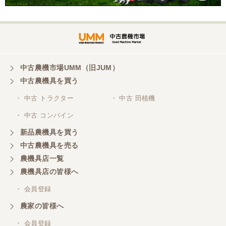
懇切丁寧で良心的な対応をして頂きありがとうござ
います。
福岡県／ぶるーす
中古農機市場UMM（旧JUM）
迅速丁寧な対応で、稲刈りも無事に終えることがで
きました。 程度極上のコンバインを相場よりかなり
中古農機具を買う
プライスダウンで購入でき大変に感謝しておりま
す。 稲刈り後、メンテしてワックス掛けたら知り合
・ 中古 トラクター
・ 中古 田植機
いは、新車と勘違いしてました（笑 また機会あるよ
・ 中古 コンバイン
うでしたらよろしくお願いいたします。
新品農機具を買う
中古農機具を売る
福岡県／あらら還
農機具店一覧
親切・誠実なご対応でした。
農機具店の皆様へ
・ 会員登録
福岡県／村人
農家の皆様へ
素晴らしい販売店です。商品の説明から納車まで、
素早く丁寧にされる社長さんです。また欲しい物が
・ 会員登録