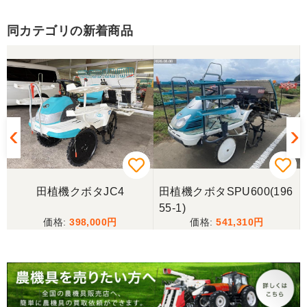
福岡県／廣瀬 修一
同カテゴリの新着商品
丁寧な対応ありがとうございました。
福岡県／廣瀬 修一
丁寧なご連絡ありがとうございました。またご利用
させて頂きます。
福岡県／にしむら
田植機クボタJC4
田植機クボタSPU600(196
丁寧な対応でした
55-1)
398,000
541,310
福岡県／nisimura
丁寧な対応をしていただきました。
福岡県／津田泰成