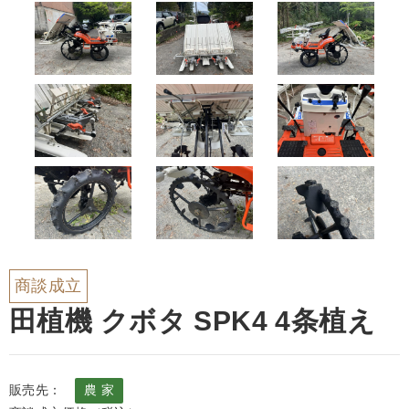
商談成立
田植機 クボタ SPK4 4条植え
販売先：
農 家