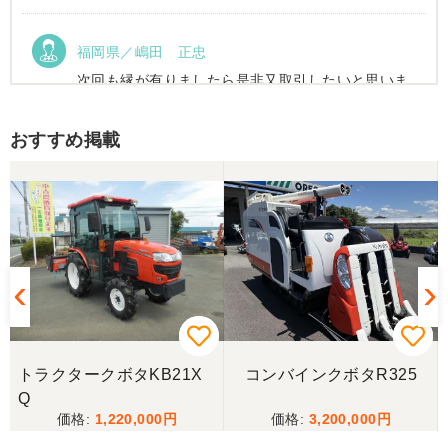
福岡県／嶋田 正忠
次回も縁が有りましたら是非又取引したいと思いま
す。
おすすめ掲載
福岡県／嶋田 正忠
色々と農機具屋さんと取引してきましたが、とても
親切で信頼のおける業者様でした。 これからもお付
き合いしたいと、思います。 有り難うございまし
た。
福岡県／中津かき
2025.6/14土曜日午前中に宇佐市院内町まで配達にき
てもらいました。以前ナカガワ農機商会さん当時に
トラクタークボタKB21X
コンバインクボタR325
きてもらってから2回目です。対応が丁寧で社長さん
Q
も奥さんも天候が悪い中配達ありがとうございまし
た。
1,220,000
3,200,000