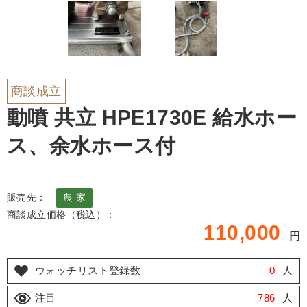
商談成立
動噴 共立 HPE1730E 給水ホー
ス、余水ホース付
販売先：
農 家
商談成立価格（税込）：
110,000
円
ウォッチリスト登録数
0
人
注目
786
人