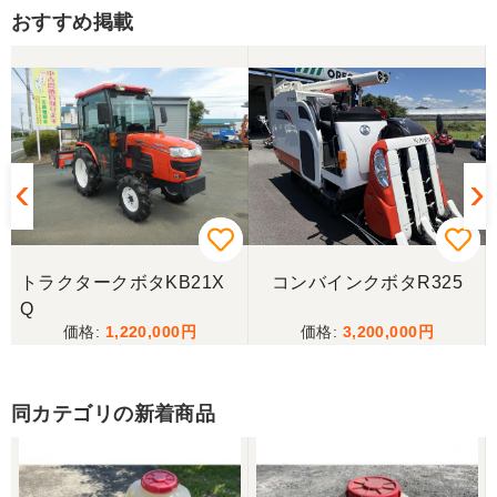
だきます。ありがとうございました。
おすすめ掲載
山梨県／伊藤明久
引き取りに行くまでに 時間が掛かってしまって
待っていて頂き有り難うございました。
山梨県／樋野進悦
メールの返信がなかったので、残念ですが、こちら
からキャンセルのメールを送った。
トラクタークボタKB21X
コンバインクボタR325
Q
1,220,000
3,200,000
山梨県／伊藤明久
こちらの希望価格にして頂き有り難う御座いまし
た。 引き取りにお伺いするまで 待って頂き有り難
同カテゴリの新着商品
うございました。
山梨県／じん