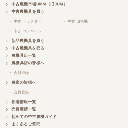
です。
中古農機市場UMM（旧JUM）
中古農機具を買う
・ 中古 トラクター
・ 中古 田植機
山梨県／井上農場
・ 中古 コンバイン
このたびはお取引ありがとうございました。 梱包も
丁寧で、機械も問題なく動作しました。
新品農機具を買う
中古農機具を売る
農機具店一覧
山梨県／
農機具店の皆様へ
商談成立の連絡をいたいておりません。
・ 会員登録
農家の皆様へ
山梨県／中川
このたびは、ありがとうございました。
・ 会員登録
相場情報一覧
売買実績一覧
山梨県／好ちゃん
初めての中古農機ガイド
大変いい商品で草刈り作業で活躍しています
よくあるご質問