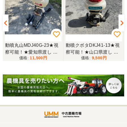
整備された中古のバインダーを探していて、金額も
だいたい予算内だったのですぐに決めました！ それ
から陸送が可能という所も大きな決め手で、良い買
い物が出来たと非常に満足しております。
山梨県／今井基史
動噴丸山MDJ40G-23★視
動噴クボタDKJ41-13★視
この度は、迅速な対応ありがとうございました。た
察可能！★愛知県渡し 丸
察可能！★山口県渡し ク
だ、メールに記載の配達の受け取りについてタイム
11,500
9,500
山 噴霧器 MDJ40G-23 背
ボタ 背負動噴 DKJ41-13
ラグがあり少しとまどいましたので、星をひとつの
負式 動噴 ガソリン ホース
動力噴霧器 背負式 1キロ
けました。
付き スプレーヤー 1キロ
剤対応 農薬 肥料 散布機
剤対応 現状渡し【P11432
現状渡し【P11367092】
山梨県／
285】
迅速丁寧にご対応くださいました。この度はありが
とうございます。
山梨県／
ありがとうございました。 安心でしっかりしたお店