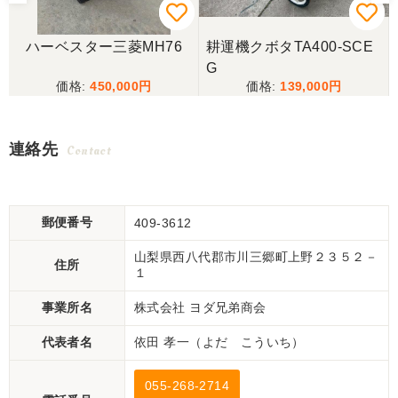
ハーベスター三菱MH76
耕運機クボタTA400-SCE
G
450,000
139,000
連絡先
Contact
郵便番号
409-3612
山梨県西八代郡市川三郷町上野２３５２－
住所
１
事業所名
株式会社 ヨダ兄弟商会
代表者名
依田 孝一（よだ こういち）
055-268-2714