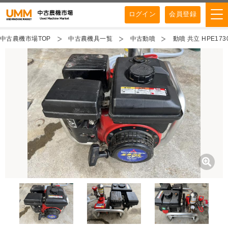
ログイン
会員登録
中古農機市場TOP
中古農機具一覧
中古動噴
動噴 共立 HPE1