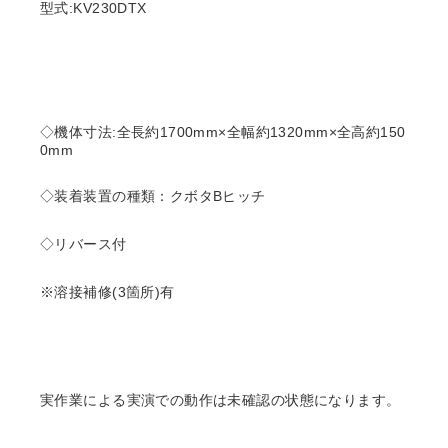
型式:KV230DTX
◇機体寸法:全長約1700mm×全幅約1320mm×全高約150
0mm
◇装着装置の種類：クボタBヒッチ
◇リバース付
※溶接補修(3箇所)有
実作業による実演での動作は未確認の状態になります。