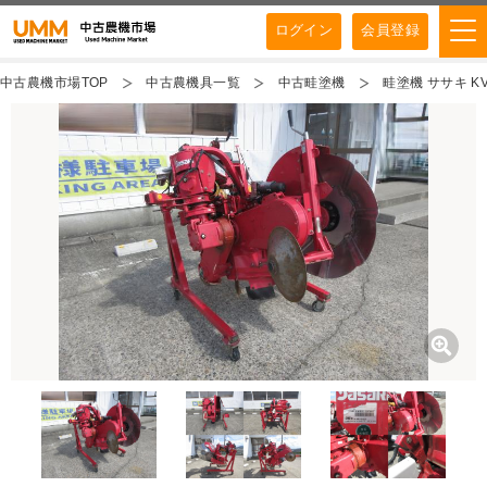
ログイン
会員登録
中古農機市場TOP
中古農機具一覧
中古畦塗機
畦塗機 ササキ K