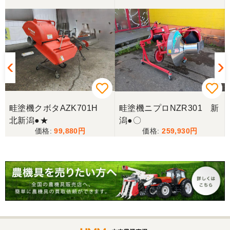
畦塗機クボタAZK701H
畦塗機ニプロNZR301 新
北新潟●★
潟●〇
99,880
259,930