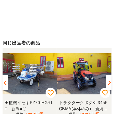
同じ出品者の商品
田植機イセキPZ70-HGRL
トラクタークボタKL345F
F 新潟●〇
QBMA(本体のみ) 新潟●
199,100
2,979,900