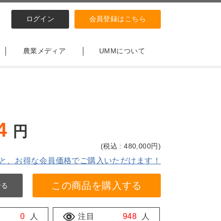
ログイン
会員登録はこちら
農業メディア
UMMについて
4
円
(
税込 : 480,000
円)
と、お得な会員価格でご購入いただけます！
この商品を購入する
せる
数
0
人
注目
948
人