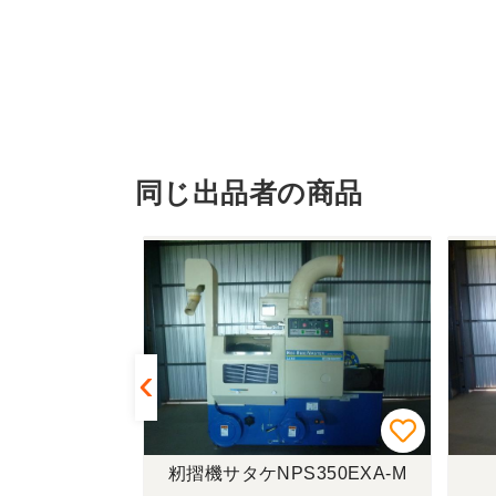
同じ出品者の商品
SP853A
籾摺機サタケNPS350EXA-M