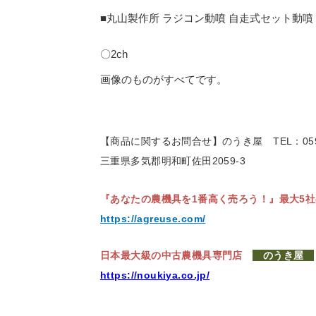
ラジコン動噴
自走式セット動噴
■丸山製作所
〇2ch
画像のものがすべてです。
【商品に関するお問合せ】のうき屋
TEL：059
三重県多気郡明和町佐田2059-3
『あなたの農機具を1番高く売ろう！』
最大5
https://agreuse.com/
日本最大級の中古農機具専門店
のうき屋
https://noukiya.co.jp/