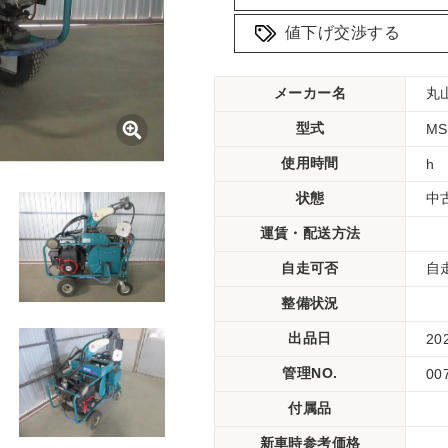
値下げ交渉する
メーカー名
丸
型式
MS
使用時間
h
状態
中
運賃・配送方法
自走可否
自
整備状況
出品日
20
管理NO.
00
付属品
新車時参考価格