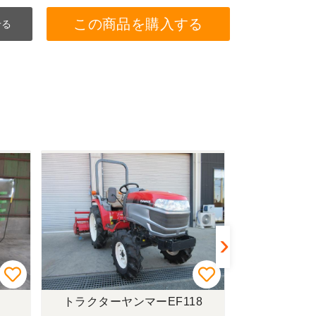
この商品を購入する
せる
トラクターヤンマーEF118
トラクターク