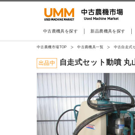
中古農機具を探す
新品農機具を探す
中古農機市場TOP
中古農機具一覧
中古自走式
自走式セット動噴 丸山 M
出品中