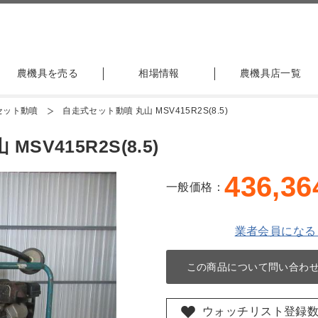
農機具を売る
相場情報
農機具店一覧
セット動噴
自走式セット動噴 丸山 MSV415R2S(8.5)
SV415R2S(8.5)
436,36
一般価格：
業者会員になる
この商品について問い合わ
ウォッチリスト登録