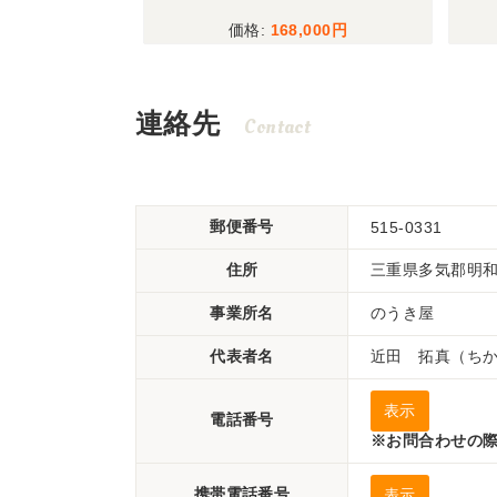
,000
168,000
連絡先
Contact
郵便番号
515-0331
住所
三重県多気郡明和町
事業所名
のうき屋
代表者名
近田 拓真（ち
表示
電話番号
※お問合わせの際
携帯電話番号
表示