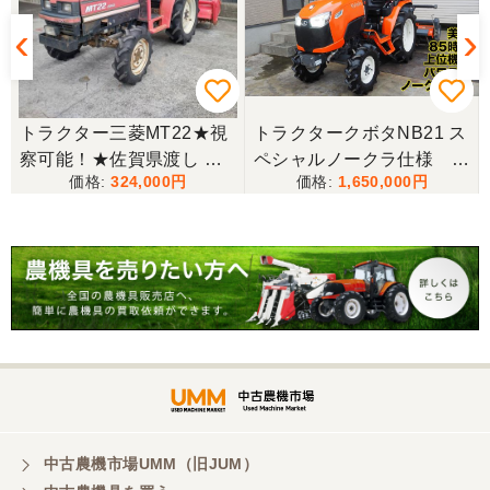
三重県／miraisann
写真と現物が違いすぎる
★
トラクター三菱MT22★視
トラクタークボタNB21 ス
察可能！★佐賀県渡し 三
ペシャルノークラ仕様 上
三重県／谷本勝美
324,000
1,650,000
菱 トラクター MT22 22馬
位機種
こちらの、対応も、よく、大変、満足、です。
力 2462h キャノピー付 パ
ワステ R1426S ロータリ
ー MT 4WD ディーゼル 現
三重県／谷本勝美
状渡し【P11460730】
こちらの、対応、も、よくして、くれました。
三重県／谷本勝美
対応も、よくしてくれました、有難うございまし
た。
中古農機市場UMM（旧JUM）