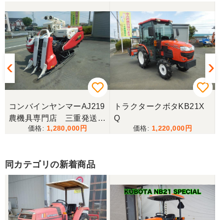
三重県／トシ
この度はお世話になりました。また、機会があれば
よろしくお願いします。
三重県／ユウスケ
購入から引き取りまでスムーズでした。ありがとう
ございました。
コンバインヤンマーAJ219
トラクタークボタKB21X
三重県／
農機具専門店 三重発送整
Q
1,280,000
1,220,000
備済み
当方の要望に対して、素早く対応していただき感謝
しております。 ありがとうございました。
同カテゴリの新着商品
三重県／山﨑
スタッフの鈴木さんが親切で機械に詳しく 丁寧にご
対応頂きました。 ありがとう！ 少し距離はあります
が、今後も農機具を買う際はのうき屋さんを利用し
ようと思います。