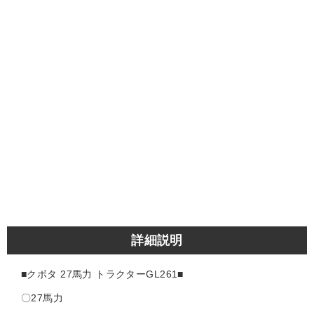
詳細説明
■クボタ 27馬力 トラクターGL261
■
〇27馬力