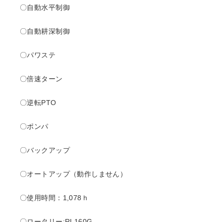
〇自動水平制御
〇自動耕深制御
〇パワステ
〇倍速ターン
〇逆転PTO
〇ポンパ
〇バックアップ
〇オートアップ（動作しません）
〇使用時間：1,078ｈ
〇ロータリー:RL160G