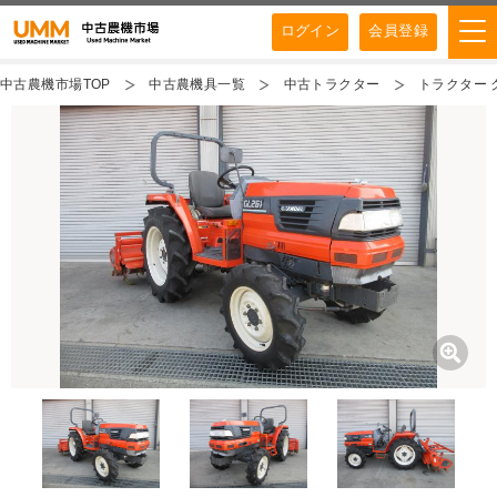
ログイン
会員登録
中古農機市場TOP
中古農機具一覧
中古トラクター
トラクター ク