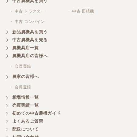
中古農機具を買う
三重県／山本
・ 中古 トラクター
・ 中古 田植機
対応ありがとうございました。
・ 中古 コンバイン
新品農機具を買う
三重県／山本
中古農機具を売る
共立シュレッターを受け取りました。 状態は問題な
農機具店一覧
く、エンジンも調子がよさそうです。 ありがとうご
ざいました。
農機具店の皆様へ
・ 会員登録
三重県／
農家の皆様へ
いつも色々お願いごとをしますが、 無理なお願いも
・ 会員登録
嫌な顔をせずに一生懸命頑張ってくれる中山さんに
感謝しています。ここで3台買いましたが、これから
相場情報一覧
もよろしくお願いしたいです。
売買実績一覧
初めての中古農機ガイド
よくあるご質問
三重県／
配送について
初めてコンバインを買いに行ったのですが、とても
明るい方に担当していただき細かく説明して下さっ
お問い合わせ