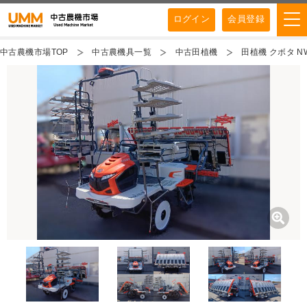
ログイン
会員登録
中古農機市場TOP
中古農機具一覧
中古田植機
田植機 クボタ N