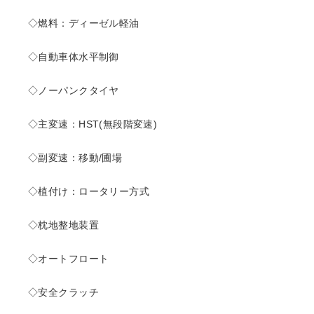
◇燃料：ディーゼル軽油
◇自動車体水平制御
◇ノーパンクタイヤ
◇主変速：HST(無段階変速)
◇副変速：移動/圃場
◇植付け：ロータリー方式
◇枕地整地装置
◇オートフロート
◇安全クラッチ