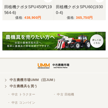
田植機クボタSPU450P(19
田植機クボタSPU60(1930
564-6)
0-4)
438,900
365,750
中古農機市場UMM（旧JUM）
中古農機具を買う
・ 中古 トラクター
・ 中古 田植機
・ 中古 コンバイン