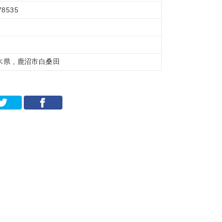
78535
木県 , 鹿沼市白桑田