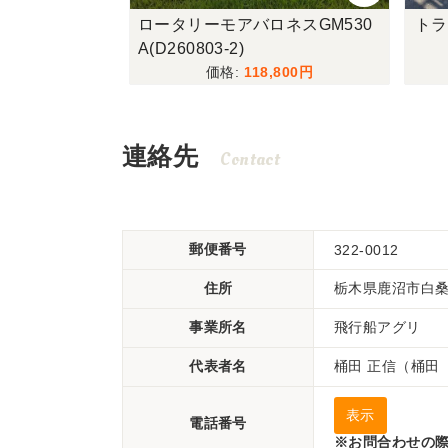
30(19215-
ロータリーモアバロネスGM530
トラ
A(D260803-2)
,240
118,800
連絡先
Contact
郵便番号
322-0012
住所
栃木県鹿沼市白桑田
事業所名
飛行船アグリ
代表者名
桶田 正信（桶田
表示
電話番号
※お問合わせの際