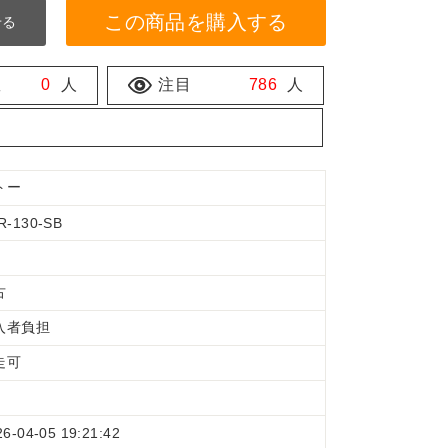
この商品を購入する
せる
数
0
人
注目
786
人
トー
R-130-SB
古
入者負担
走可
26-04-05 19:21:42