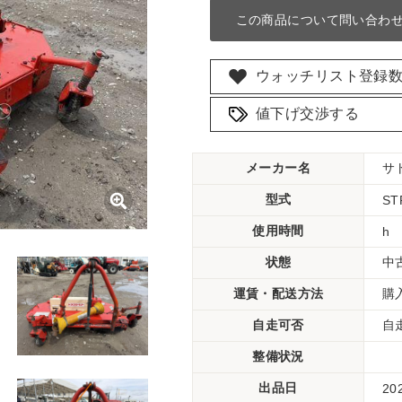
この商品について問い合わ
ウォッチリスト登録
値下げ交渉する
メーカー名
サ
型式
ST
使用時間
h
状態
中
運賃・配送方法
購
自走可否
自
整備状況
出品日
20