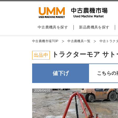
中古農機具を探す
新品農機具を探す
中古農機市場TOP
中古農機具一覧
中古トラク
トラクターモア サトー STR
出品中
値下げ
こちらの商