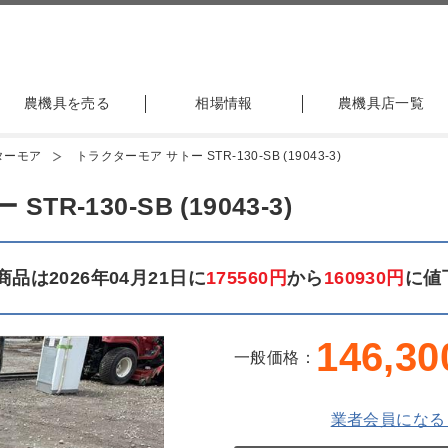
農機具を売る
相場情報
農機具店一覧
ターモア
トラクターモア サトー STR-130-SB (19043-3)
-130-SB (19043-3)
品は2026年04月21日に
175560円
から
160930円
に値
146,30
一般価格：
業者会員になる