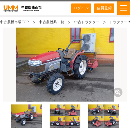
ログイン
会員登録
中古農機市場TOP
中古農機具一覧
中古トラクター
トラクター ヤ