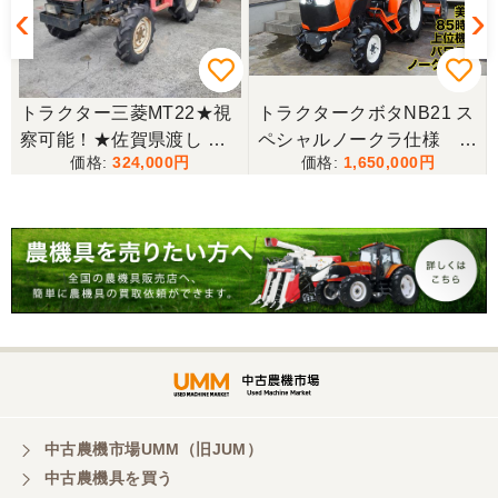
★
トラクター三菱MT22★視
トラクタークボタNB21 ス
察可能！★佐賀県渡し 三
ペシャルノークラ仕様 上
324,000
1,650,000
菱 トラクター MT22 22馬
位機種
力 2462h キャノピー付 パ
ワステ R1426S ロータリ
ー MT 4WD ディーゼル 現
状渡し【P11460730】
中古農機市場UMM（旧JUM）
中古農機具を買う