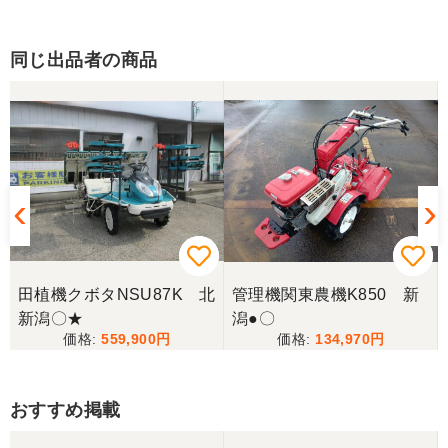
同じ出品者の商品
田植機クボタNSU87K 北
管理機関東農機K850 新
新潟〇★
潟●〇
559,900
134,970
おすすめ掲載