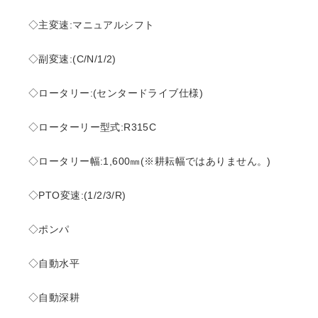
◇主変速:マニュアルシフト
◇副変速:(C/N/1/2)
◇ロータリー:(センタードライブ仕様)
◇ローターリー型式:R315C
◇ロータリー幅:1,600㎜(※耕耘幅ではありません。)
◇PTO変速:(1/2/3/R)
◇ポンパ
◇自動水平
◇自動深耕