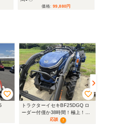
99,880
トラクターイセキBF25DGQ ロ
トラクターク
ーダー付僅か38時間！極上！現
行モデル！
応談
?