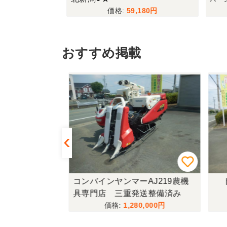
990
59,180
おすすめ掲載
433FF-UG
コンバインヤンマーAJ219農機
ト
具専門店 三重発送整備済み
,000
1,280,000