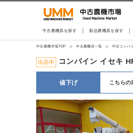
中古農機具を探す
新品農機具を探す
中古農機市場TOP
中古農機具一覧
中古コンバ
コンバイン イセキ HF
出品中
値下げ
こちらの商