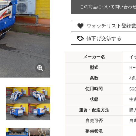
この商品について問い合わ
ウォッチリスト登録
値下げ交渉する
メーカー名
イ
型式
HF
条数
4
使用時間
56
状態
中
運賃・配送方法
購
自走可否
自
整備状況