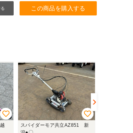
この商品を購入する
せる
 上越
スパイダーモア共立AZ851 新
ヨコハンケーエ
潟●〇
ｍ (2) ◎★