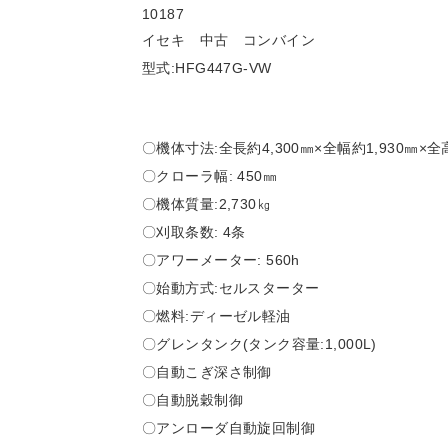
10187
イセキ 中古 コンバイン
型式:HFG447G-VW
〇機体寸法:全長約4,300㎜×全幅約1,930㎜×全高
〇クローラ幅: 450㎜
〇機体質量:2,730㎏
〇刈取条数: 4条
〇アワーメーター: 560h
〇始動方式:セルスターター
〇燃料:ディーゼル軽油
〇グレンタンク(タンク容量:1,000L)
〇自動こぎ深さ制御
〇自動脱穀制御
〇アンローダ自動旋回制御