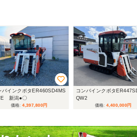
バインクボタER460SD4MS
コンバインクボタER447SD
E 新潟●〇
QW2
4,397,800
4,400,000