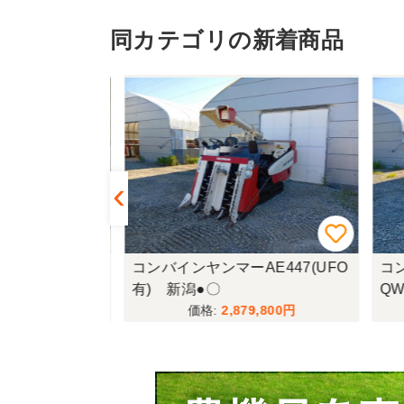
同カテゴリの新着商品
R335-HDW
コンバインヤンマーAE447(UFO
コン
有) 新潟●〇
QW
,000
2,879,800