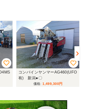
4MS
コンバインヤンマーAG460(UFO
コンバインイセキ
有) 新潟●〇
WC 新潟●〇
1,499,300