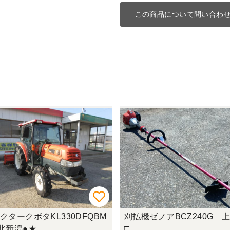
この商品について問い合わ
クタークボタKL330DFQBM
刈払機ゼノアBCZ240G
北新潟●★
□