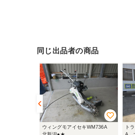
同じ出品者の商品
レックSP85
ウィングモアイセキWM736A
トラ
北新潟●★
A 