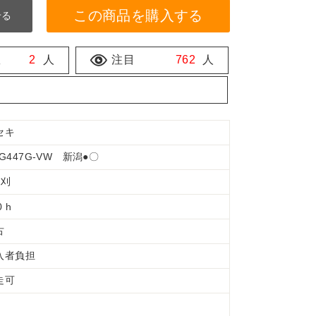
この商品を購入する
せる
数
2
人
注目
762
人
セキ
G447G-VW 新潟●〇
条刈
0 h
古
入者負担
走可