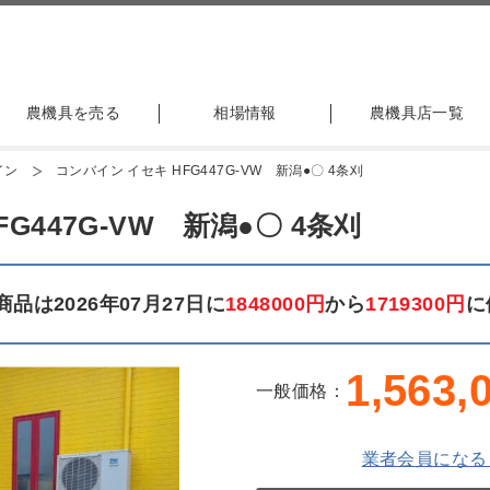
農機具を売る
相場情報
農機具店一覧
イン
コンバイン イセキ HFG447G-VW 新潟●〇 4条刈
G447G-VW 新潟●〇 4条刈
品は2026年07月27日に
1848000円
から
1719300円
に
1,563,
一般価格：
業者会員になる