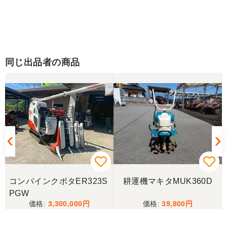
同じ出品者の商品
コンバインクボタER323S
耕運機マキタMUK360D
PGW
3,300,000
39,800