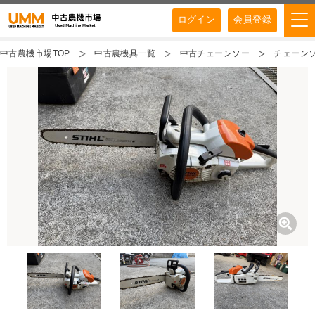
ログイン
会員登録
中古農機市場TOP
中古農機具一覧
中古チェーンソー
チェーンソー