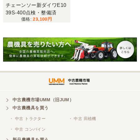
山梨県／今井基史
チェーンソー新ダイワE10
この度は、迅速な対応ありがとうございました。た
39S-400点検・整備済
だ、メールに記載の配達の受け取りについてタイム
23,100
ラグがあり少しとまどいましたので、星をひとつの
けました。
山梨県／
迅速丁寧にご対応くださいました。この度はありが
とうございます。
山梨県／
ありがとうございました。 安心でしっかりしたお店
です。
中古農機市場UMM（旧JUM）
中古農機具を買う
・ 中古 トラクター
・ 中古 田植機
山梨県／井上農場
・ 中古 コンバイン
このたびはお取引ありがとうございました。 梱包も
丁寧で、機械も問題なく動作しました。
新品農機具を買う