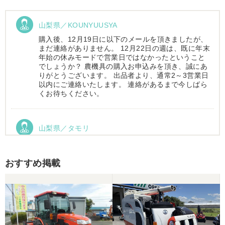
山梨県／KOUNYUUSYA
購入後、12月19日に以下のメールを頂きましたが、
まだ連絡がありません。 12月22日の週は、既に年末
年始の休みモードで営業日ではなかったということ
でしょうか？ 農機具の購入お申込みを頂き、誠にあ
りがとうございます。 出品者より、通常2～3営業日
以内にご連絡いたします。 連絡があるまで今しばら
くお待ちください。
山梨県／タモリ
お昼時にお伺いしたにもかかわらず、親切丁寧なご
対応ありがとうございました。大切に使わせていた
だきます。ありがとうございました。
おすすめ掲載
山梨県／伊藤明久
引き取りに行くまでに 時間が掛かってしまって
待っていて頂き有り難うございました。