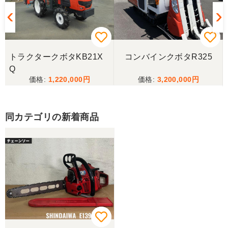
山梨県／樋野進悦
メールの返信がなかったので、残念ですが、こちら
からキャンセルのメールを送った。
トラクタークボタKB21X
コンバインクボタR325
Q
1,220,000
3,200,000
山梨県／伊藤明久
こちらの希望価格にして頂き有り難う御座いまし
た。 引き取りにお伺いするまで 待って頂き有り難
同カテゴリの新着商品
うございました。
山梨県／じん
整備された中古のバインダーを探していて、金額も
だいたい予算内だったのですぐに決めました！ それ
から陸送が可能という所も大きな決め手で、良い買
い物が出来たと非常に満足しております。