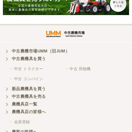
三重県／谷本勝美
こちらの、対応、も、よくして、くれました。
三重県／谷本勝美
対応も、よくしてくれました、有難うございまし
た。
中古農機市場UMM（旧JUM）
中古農機具を買う
三重県／山本
・ 中古 トラクター
・ 中古 田植機
対応ありがとうございました。
・ 中古 コンバイン
新品農機具を買う
三重県／山本
中古農機具を売る
共立シュレッターを受け取りました。 状態は問題な
農機具店一覧
く、エンジンも調子がよさそうです。 ありがとうご
ざいました。
農機具店の皆様へ
・ 会員登録
三重県／
農家の皆様へ