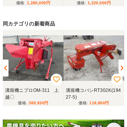
1,220,000
1,350,000
整備済み
当方の要望に対して、素早く対応していただき感謝
しております。 ありがとうございました。
同カテゴリの新着商品
三重県／山﨑
スタッフの鈴木さんが親切で機械に詳しく 丁寧にご
対応頂きました。 ありがとう！ 少し距離はあります
が、今後も農機具を買う際はのうき屋さんを利用し
ようと思います。
三重県／miraisann
写真と現物が違いすぎる
上
溝堀機コバシRT302K(194
溝堀機スガノDT-251 岐阜
27-5)
三重県／谷本勝美
118,800
349,800
こちらの、対応も、よく、大変、満足、です。