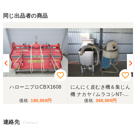
同じ出品者の商品
にんにく皮むき機＆集じん
色彩選別機サタケFGS-10
機 ナカヤ / ムラコシNT-12
00
360,000
1,080,000
型 / UFO-46
連絡先
Contact