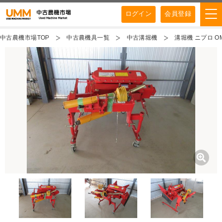
ログイン
会員登録
中古農機市場TOP
中古農機具一覧
中古溝堀機
溝堀機 ニプロ OM