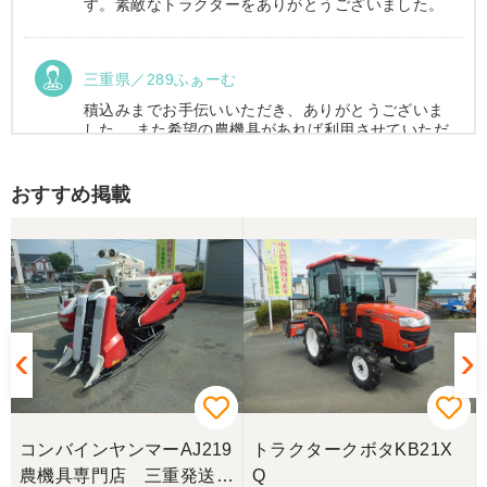
す。素敵なトラクターをありがとうございました。
三重県／289ふぁーむ
積込みまでお手伝いいただき、ありがとうございま
した。 また希望の農機具があれば利用させていただ
きます。
おすすめ掲載
三重県／トシ
この度はお世話になりました。また、機会があれば
よろしくお願いします。
三重県／ユウスケ
購入から引き取りまでスムーズでした。ありがとう
ございました。
9
トラクタークボタKB21X
コンバインヤンマーGC44
三重県／
整
Q
1V農機具専門店三重発送