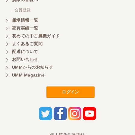
いつも色々お願いごとをしますが、 無理なお願いも
・ 会員登録
嫌な顔をせずに一生懸命頑張ってくれる中山さんに
感謝しています。ここで3台買いましたが、これから
相場情報一覧
もよろしくお願いしたいです。
売買実績一覧
初めての中古農機ガイド
よくあるご質問
三重県／
配送について
初めてコンバインを買いに行ったのですが、とても
明るい方に担当していただき細かく説明して下さっ
お問い合わせ
てとても嬉しかったです。
UMMからのお知らせ
UMM Magazine
三重県／
ログイン
担当さんの説明が丁寧で分かりやすく、急な要望に
も迅速に対応して頂き非常に助かりました。
三重県／
良い接客でした。今後も利用します。
個人情報保護方針