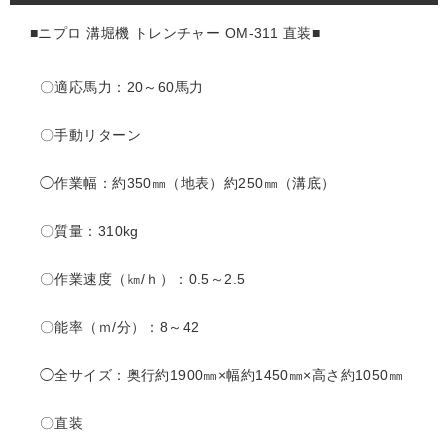
■ニプロ 溝堀機 トレンチャー OM-311 直装■
〇適応馬力：20～60馬力
〇手動リターン
◯作業幅：約350㎜（地表）約250㎜（溝底）
〇質量：310kg
〇作業速度（㎞/ｈ）：0.5～2.5
〇能率（ｍ/分）：8～42
◯全サイズ：奥行約1900㎜×幅約1450㎜×高さ約1050㎜
〇直装