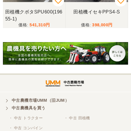
写真と現物が違いすぎる
田植機クボタSPU600(196
田植機イセキPPS4-S
55-1)
三重県／谷本勝美
541,310
398,000
こちらの、対応も、よく、大変、満足、です。
三重県／谷本勝美
こちらの、対応、も、よくして、くれました。
三重県／谷本勝美
対応も、よくしてくれました、有難うございまし
た。
中古農機市場UMM（旧JUM）
中古農機具を買う
三重県／山本
・ 中古 トラクター
・ 中古 田植機
対応ありがとうございました。
・ 中古 コンバイン