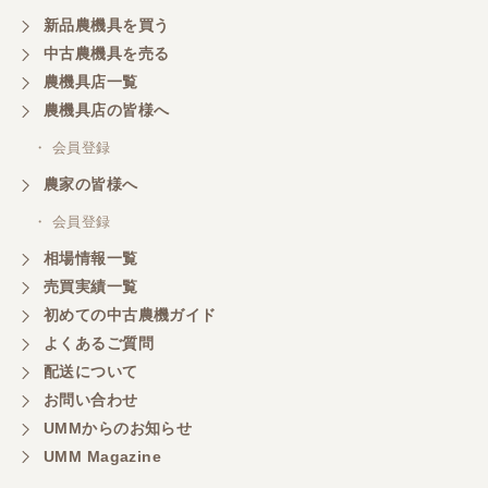
新品農機具を買う
三重県／山本
中古農機具を売る
共立シュレッターを受け取りました。 状態は問題な
農機具店一覧
く、エンジンも調子がよさそうです。 ありがとうご
ざいました。
農機具店の皆様へ
・ 会員登録
三重県／
農家の皆様へ
いつも色々お願いごとをしますが、 無理なお願いも
・ 会員登録
嫌な顔をせずに一生懸命頑張ってくれる中山さんに
感謝しています。ここで3台買いましたが、これから
相場情報一覧
もよろしくお願いしたいです。
売買実績一覧
初めての中古農機ガイド
よくあるご質問
三重県／
配送について
初めてコンバインを買いに行ったのですが、とても
明るい方に担当していただき細かく説明して下さっ
お問い合わせ
てとても嬉しかったです。
UMMからのお知らせ
UMM Magazine