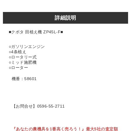
詳細説明
■クボタ 田植え機 ZP45L-F■
○ガソリンエンジン
○4条植え
○ロータリー式
○ミッド施肥機
○ローター
機番：58601
【お問合せ】0596-55-2711
『あなたの農機具を1番高く売ろう！』
最大5社の査定額