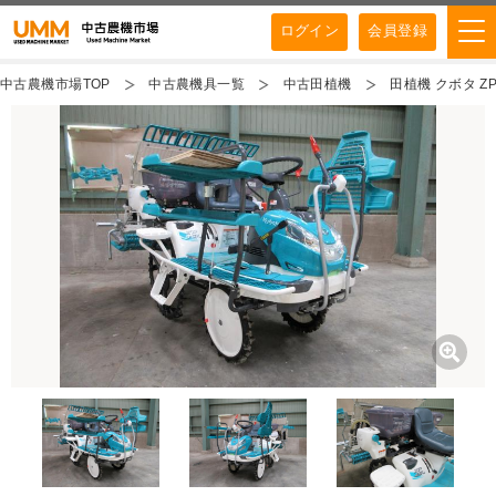
ログイン
会員登録
中古農機市場TOP
中古農機具一覧
中古田植機
田植機 クボタ ZP