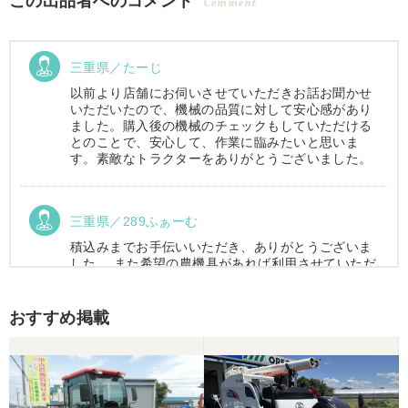
この出品者へのコメント
Comment
三重県／たーじ
以前より店舗にお伺いさせていただきお話お聞かせ
いただいたので、機械の品質に対して安心感があり
ました。購入後の機械のチェックもしていただける
とのことで、安心して、作業に臨みたいと思いま
す。素敵なトラクターをありがとうございました。
三重県／289ふぁーむ
積込みまでお手伝いいただき、ありがとうございま
した。 また希望の農機具があれば利用させていただ
きます。
おすすめ掲載
三重県／トシ
この度はお世話になりました。また、機会があれば
よろしくお願いします。