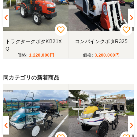
三重県／ユウスケ
購入から引き取りまでスムーズでした。ありがとう
ございました。
トラクタークボタKB21X
コンバインクボタR325
三重県／
Q
1,220,000
3,200,000
当方の要望に対して、素早く対応していただき感謝
しております。 ありがとうございました。
同カテゴリの新着商品
三重県／山﨑
スタッフの鈴木さんが親切で機械に詳しく 丁寧にご
対応頂きました。 ありがとう！ 少し距離はあります
が、今後も農機具を買う際はのうき屋さんを利用し
ようと思います。
三重県／miraisann