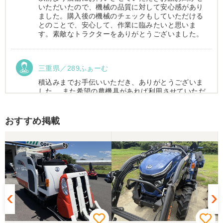
いただいたので、機械の品質に対して安心感があり
ました。購入後の機械のチェックもしていただける
とのことで、安心して、作業に臨みたいと思いま
す。素敵なトラクターをありがとうございました。
三重県／289ふぁーむ
積込みまでお手伝いいただき、ありがとうございま
した。 また希望の農機具があれば利用させていただ
きます。
おすすめ掲載
三重県／トシ
この度はお世話になりました。また、機会があれば
よろしくお願いします。
三重県／ユウスケ
購入から引き取りまでスムーズでした。ありがとう
ございました。