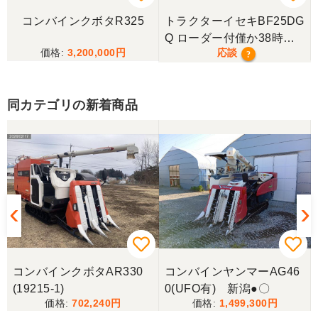
コンバインクボタR325
トラクターイセキBF25DG
三重県／
Q ローダー付僅か38時
3,200,000
応談
間！極上！現行モデル！
?
当方の要望に対して、素早く対応していただき感謝
しております。 ありがとうございました。
同カテゴリの新着商品
三重県／山﨑
スタッフの鈴木さんが親切で機械に詳しく 丁寧にご
対応頂きました。 ありがとう！ 少し距離はあります
が、今後も農機具を買う際はのうき屋さんを利用し
ようと思います。
三重県／miraisann
写真と現物が違いすぎる
コンバインクボタAR330
コンバインヤンマーAG46
(19215-1)
0(UFO有) 新潟●〇
三重県／谷本勝美
702,240
1,499,300
こちらの、対応も、よく、大変、満足、です。