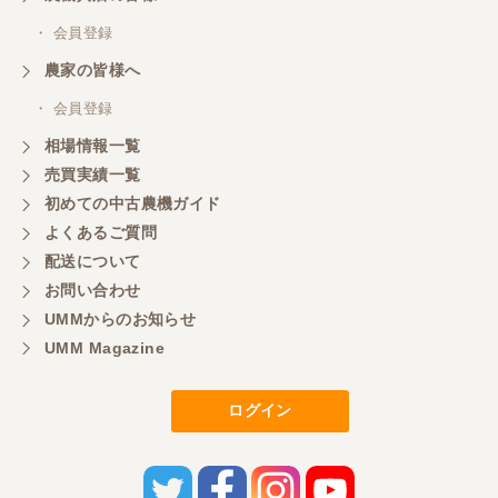
・ 会員登録
三重県／
農家の皆様へ
いつも色々お願いごとをしますが、 無理なお願いも
・ 会員登録
嫌な顔をせずに一生懸命頑張ってくれる中山さんに
感謝しています。ここで3台買いましたが、これから
相場情報一覧
もよろしくお願いしたいです。
売買実績一覧
初めての中古農機ガイド
よくあるご質問
三重県／
配送について
初めてコンバインを買いに行ったのですが、とても
明るい方に担当していただき細かく説明して下さっ
お問い合わせ
てとても嬉しかったです。
UMMからのお知らせ
UMM Magazine
三重県／
ログイン
担当さんの説明が丁寧で分かりやすく、急な要望に
も迅速に対応して頂き非常に助かりました。