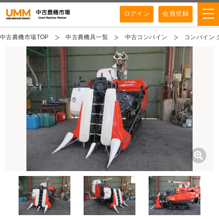
ログイン
会員登録
中古農機市場TOP
中古農機具一覧
中古コンバイン
コンバイン ク