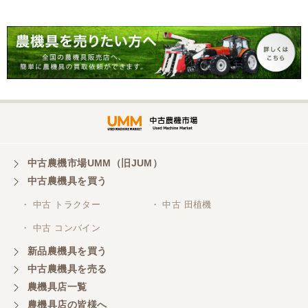
三重県／谷本勝美
こちらの、対応、も、よくして、くれました。
三重県／谷本勝美
対応も、よくしてくれました、有難うございまし
た。
中古農機市場UMM（旧JUM）
中古農機具を買う
三重県／山本
・ 中古 トラクター
・ 中古 田植機
対応ありがとうございました。
・ 中古 コンバイン
新品農機具を買う
三重県／山本
中古農機具を売る
共立シュレッターを受け取りました。 状態は問題な
農機具店一覧
く、エンジンも調子がよさそうです。 ありがとうご
ざいました。
農機具店の皆様へ