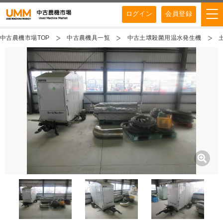
ログイン
会員登録
中古農機市場TOP
中古農機具一覧
中古土壌殺菌用温水発生機