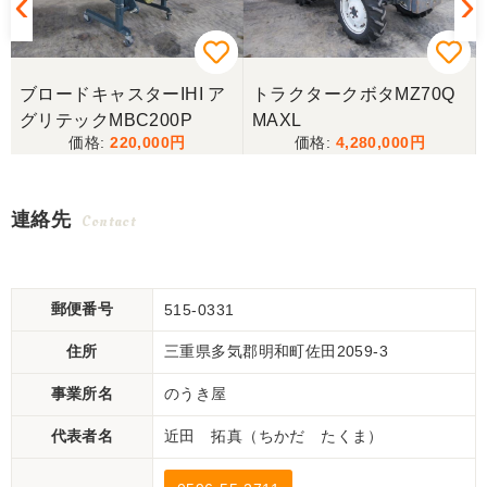
ブロードキャスターIHI ア
トラクタークボタMZ70Q
グリテックMBC200P
MAXL
220,000
4,280,000
連絡先
Contact
郵便番号
515-0331
住所
三重県多気郡明和町佐田2059-3
事業所名
のうき屋
代表者名
近田 拓真（ちかだ たくま）