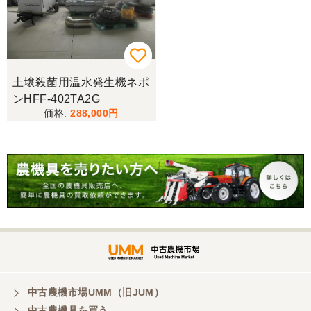
三重県／miraisann
写真と現物が違いすぎる
土壌殺菌用温水発生機ネポ
ンHFF-402TA2G
三重県／谷本勝美
288,000
こちらの、対応も、よく、大変、満足、です。
三重県／谷本勝美
こちらの、対応、も、よくして、くれました。
三重県／谷本勝美
対応も、よくしてくれました、有難うございまし
た。
中古農機市場UMM（旧JUM）
中古農機具を買う