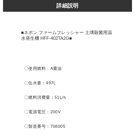
詳細説明
■ネポン ファームフレッシャー 土壌殺菌用温
水発生機 HFF-402TA2G
■
〇使用燃料：A重油
〇缶水量：497L
〇燃料消費量：51L/h
〇電源電圧：200V
〇製造番号：708005