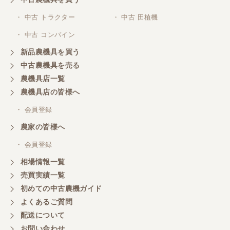
三重県／山本
・ 中古 トラクター
・ 中古 田植機
対応ありがとうございました。
・ 中古 コンバイン
新品農機具を買う
三重県／山本
中古農機具を売る
共立シュレッターを受け取りました。 状態は問題な
農機具店一覧
く、エンジンも調子がよさそうです。 ありがとうご
ざいました。
農機具店の皆様へ
・ 会員登録
三重県／
農家の皆様へ
いつも色々お願いごとをしますが、 無理なお願いも
・ 会員登録
嫌な顔をせずに一生懸命頑張ってくれる中山さんに
感謝しています。ここで3台買いましたが、これから
相場情報一覧
もよろしくお願いしたいです。
売買実績一覧
初めての中古農機ガイド
よくあるご質問
三重県／
配送について
初めてコンバインを買いに行ったのですが、とても
明るい方に担当していただき細かく説明して下さっ
お問い合わせ