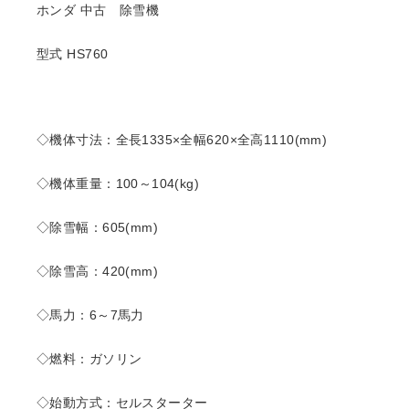
ホンダ 中古 除雪機
型式 HS760
◇機体寸法：全長1335×全幅620×全高1110(mm)
◇機体重量：100～104(kg)
◇除雪幅：605(mm)
◇除雪高：420(mm)
◇馬力：6～7馬力
◇燃料：ガソリン
◇始動方式：セルスターター