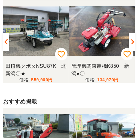
田植機クボタNSU87K 北
管理機関東農機K850 新
新潟〇★
潟●〇
559,900
134,970
おすすめ掲載