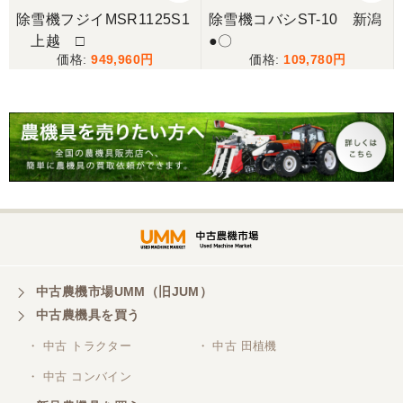
除雪機フジイMSR1125S1
除雪機コバシST-10 新潟
上越 □
●〇
949,960
109,780
中古農機市場UMM（旧JUM）
中古農機具を買う
・ 中古 トラクター
・ 中古 田植機
・ 中古 コンバイン