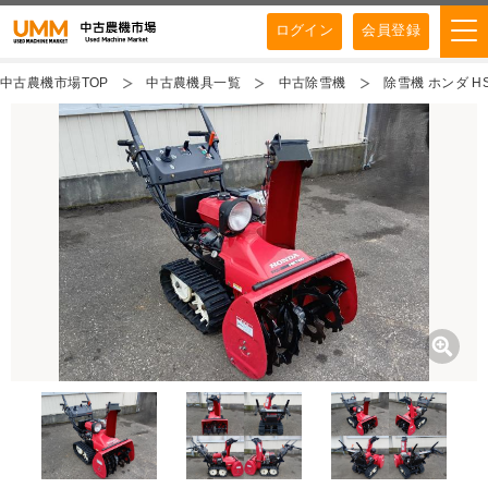
ログイン
会員登録
中古農機市場TOP
中古農機具一覧
中古除雪機
除雪機 ホンダ HS