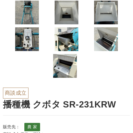
商談成立
播種機 クボタ SR-231KRW
販売先：
農 家