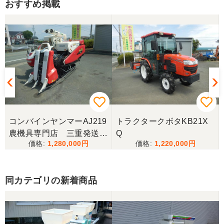
おすすめ掲載
リピート購入させて頂きました。 ありがとうござい
ます。
香川県／井上
とても良くしてもらいました。また購入したいと思
います。
香川県／西川忠洋
丁寧な対応をしていただき計量選別機を無事持ち帰
コンバインヤンマーAJ219
トラクタークボタKB21X
ることができました。今年の籾摺り時に旧機が故障
農機具専門店 三重発送整
Q
し、修理の目途が無い中、手頃な価格の本機を見つ
1,280,000
1,220,000
備済み
けることが出来て大満足です。リンスクさんありが
とうございました。
同カテゴリの新着商品
香川県／山崎
10月にコンバインを購入させていただきました、香
川県から熊本県まで運んでもらい、 とても親切に機
械の説明をしていただき感謝しています。 そして、