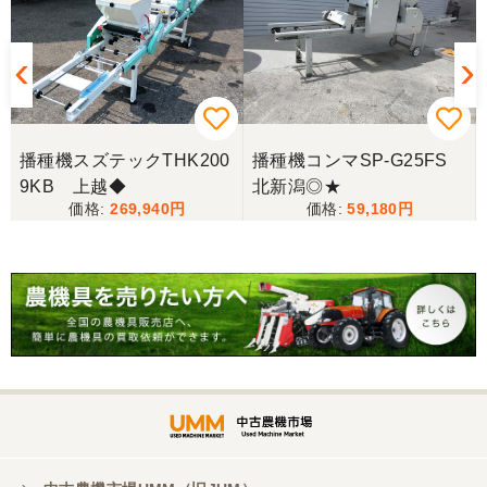
この度無事に稲刈りを行い、終了しました。 農機リ
ンクスさん、ありがとうございました。
播種機スズテックTHK200
播種機コンマSP-G25FS
9KB 上越◆
北新潟◎★
269,940
59,180