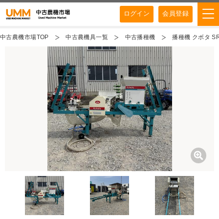
ログイン
会員登録
中古農機市場TOP
中古農機具一覧
中古播種機
播種機 クボタ SR