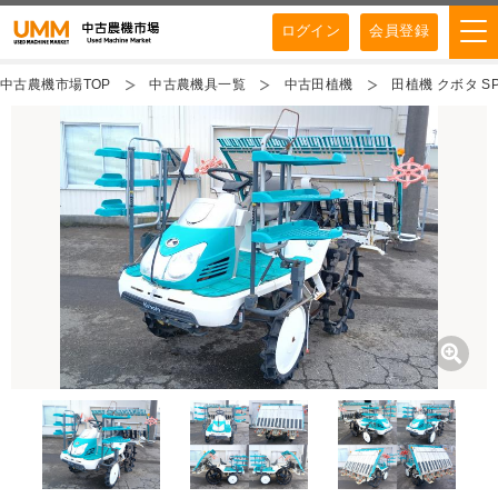
ログイン
会員登録
中古農機市場TOP
中古農機具一覧
中古田植機
田植機 クボタ S