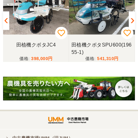
田植機クボタJC4
田植機クボタSPU600(196
55-1)
398,000
541,310
中古農機市場UMM（旧JUM）