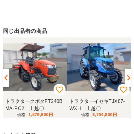
同じ出品者の商品
コ
トラクタークボタFT240B
トラクターイセキTJX87-
MA-PC2 上越〇
WXH 上越〇
1,579,600
3,704,800