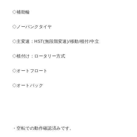
◇補助輪
◇ノーパンクタイヤ
◇主変速：HST(無段階変速)/移動/植付/中立
◇植付け：ロータリー方式
◇オートフロート
◇オートバック
・空転での動作確認済みです。