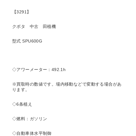
【3291】
クボタ 中古 田植機
型式 SPU600G
◇アワーメーター：492.1h
※買取時の数値です。場内移動などで変動する場合があ
ります。
◇6条植え
◇燃料：ガソリン
◇自動車体水平制御