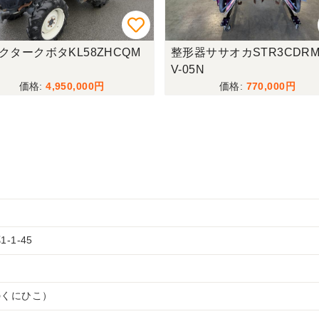
クタークボタKL58ZHCQM
整形器ササオカSTR3CDRM
V-05N
4,950,000
770,000
-1-45
のくにひこ）