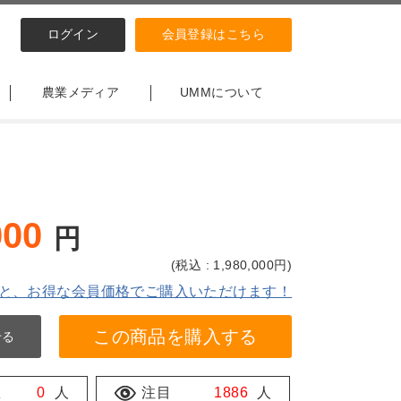
ログイン
会員登録はこちら
農業メディア
UMMについて
000
円
(
税込 : 1,980,000
円)
と、お得な会員価格でご購入いただけます！
この商品を購入する
せる
数
0
人
注目
1886
人