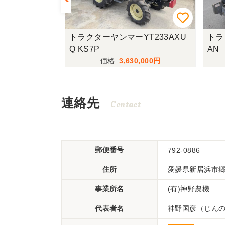
コバシDS42
トラクターヤンマーYT233AXU
トラ
Q KS7P
AN
,000
3,630,000
連絡先
Contact
郵便番号
792-0886
住所
愛媛県新居浜市郷1
事業所名
(有)神野農機
代表者名
神野国彦（じん