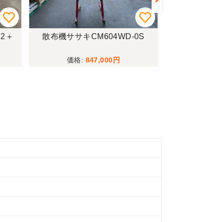
2＋
散布機ササキCM604WD-0S
トラクタークボ
14N
847,000