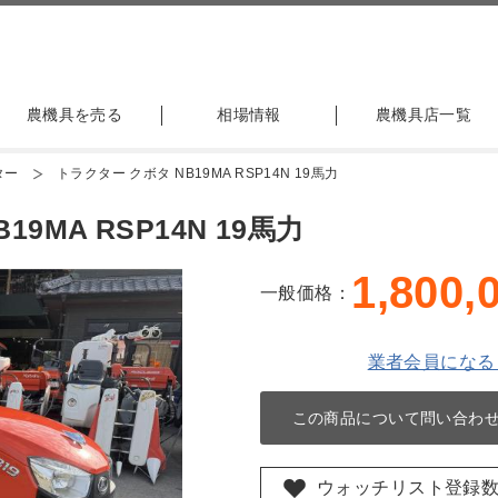
農機具を売る
相場情報
農機具店一覧
ター
トラクター クボタ NB19MA RSP14N 19馬力
9MA RSP14N 19馬力
1,800,
一般価格：
業者会員になる
この商品について問い合わ
ウォッチリスト登録