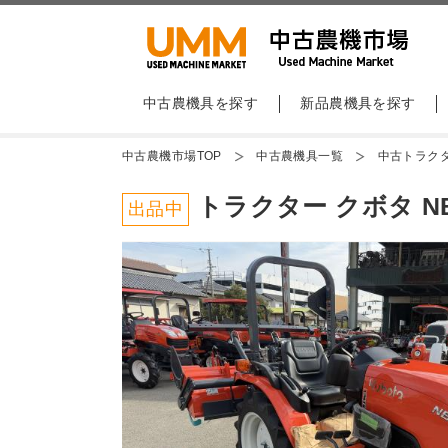
中古農機具を探す
新品農機具を探す
中古農機市場TOP
中古農機具一覧
中古トラク
トラクター クボタ NB1
出品中