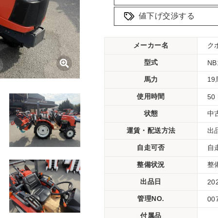
値下げ交渉する
メーカー名
ク
型式
NB
馬力
1
使用時間
50
状態
中
運賃・配送方法
出
自走可否
自
整備状況
整
出品日
20
管理NO.
00
付属品