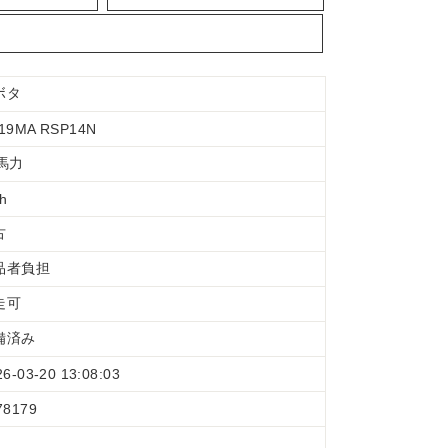
ボタ
19MA RSP14N
9馬力
 h
古
品者負担
走可
備済み
26-03-20 13:08:03
78179