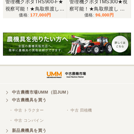
管理機クボタTRS900-F★
管理機クボタTMS300★視
視察可能！★鳥取県渡し
察可能！★鳥取県渡し ク
三重県／谷本勝美
177,000
96,000
クボタ 管理機 TRS900-F
ボタ 管理機 TMS300 ガソ
こちらの、対応も、よく、大変、満足、です。
7馬力 ガソリン 耕運機 農
リン 耕運機 農用トラクタ
用トラクター 歩行型 陽菜
ー 歩行型 ミニ耕運機 現状
現状渡し【P11485814】
渡し【P11485817】
三重県／谷本勝美
こちらの、対応、も、よくして、くれました。
三重県／谷本勝美
対応も、よくしてくれました、有難うございまし
た。
中古農機市場UMM（旧JUM）
中古農機具を買う
三重県／山本
・ 中古 トラクター
・ 中古 田植機
対応ありがとうございました。
・ 中古 コンバイン
新品農機具を買う
三重県／山本