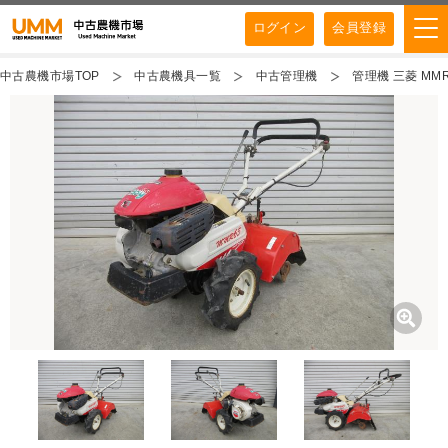
ログイン
会員登録
中古農機市場TOP
中古農機具一覧
中古管理機
管理機 三菱 MMR