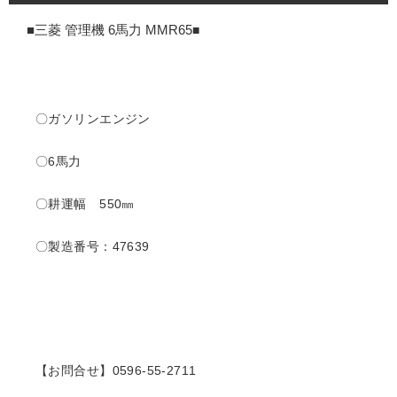
■三菱 管理機 6馬力 MMR65
■
〇ガソリンエンジン
〇6馬力
〇耕運幅 550㎜
〇製造番号：47639
【お問合せ】0596-55-2711