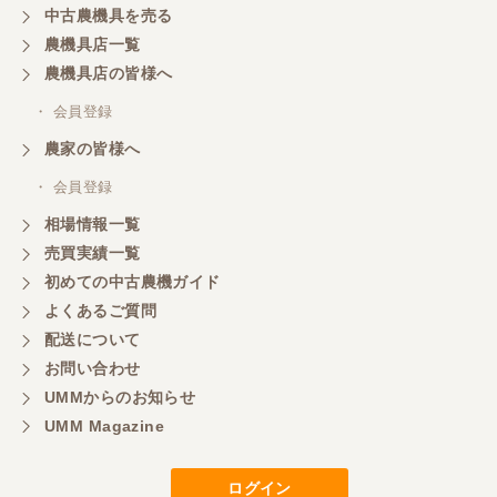
中古農機具を売る
共立シュレッターを受け取りました。 状態は問題な
農機具店一覧
く、エンジンも調子がよさそうです。 ありがとうご
ざいました。
農機具店の皆様へ
・ 会員登録
三重県／
農家の皆様へ
いつも色々お願いごとをしますが、 無理なお願いも
・ 会員登録
嫌な顔をせずに一生懸命頑張ってくれる中山さんに
感謝しています。ここで3台買いましたが、これから
相場情報一覧
もよろしくお願いしたいです。
売買実績一覧
初めての中古農機ガイド
よくあるご質問
三重県／
配送について
初めてコンバインを買いに行ったのですが、とても
明るい方に担当していただき細かく説明して下さっ
お問い合わせ
てとても嬉しかったです。
UMMからのお知らせ
UMM Magazine
三重県／
ログイン
担当さんの説明が丁寧で分かりやすく、急な要望に