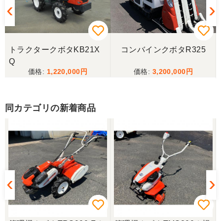
三重県／ユウスケ
購入から引き取りまでスムーズでした。ありがとう
ございました。
トラクタークボタKB21X
コンバインクボタR325
三重県／
Q
1,220,000
3,200,000
当方の要望に対して、素早く対応していただき感謝
しております。 ありがとうございました。
同カテゴリの新着商品
三重県／山﨑
スタッフの鈴木さんが親切で機械に詳しく 丁寧にご
対応頂きました。 ありがとう！ 少し距離はあります
が、今後も農機具を買う際はのうき屋さんを利用し
ようと思います。
三重県／miraisann
写真と現物が違いすぎる