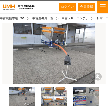
ログイン
会員登録
中古農機市場TOP
中古農機具一覧
中古レザーコンテナ
レザーコ