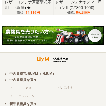
ー
レザーコンテナ斉藤型式不
レザーコンテナヤンマーE
明 北新潟●★
eコンⅡ(GY800-1000) 上
44,880
59,180
越 □
0
中古農機市場UMM（旧JUM）
中古農機具を買う
・ 中古 トラクター
・ 中古 田植機
・ 中古 コンバイン
新品農機具を買う