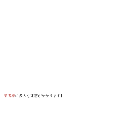
る
業者様
に多大な迷惑がかかります】