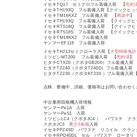
イセキTQ17 セミクロフル装備入荷 【
売約
イセキTH193Q フル装備入荷【クイックヒ
イセキTM16KXZ フル装備入荷 【
商談中
】
イセキTH193Q フル装備入荷 【クイック
イセキRTS18Q フル装備入荷 【クイック
イセキRTS18S フル装備入荷 【クイック
イセキTM18KXZ フル装備入荷
ヤンマーEF118 フル装備入荷
イセキTH213セミクローラ入荷【
大型特殊免許
ミツビシMT200 フル装備入荷 【
売約済
】
ヒタチCTX20（クボタGB200）フル装備入
ヒタチTZ240（クボタT240D）フル装備入荷
ヒタチTZ230（クボタKT230 ）フル装備入
点検、整備中、詳細、価格等はお問い合わせく
中古乗用田植機入荷情報
ヤンマーPe1A 入荷
ヤンマーPeS1 入荷
ミツビシLC4（クボタJC4 ） パワステ ク
クボタJC3
希少3条植
入荷
イセキPPZ4SD パワステ リコイル クラン
イセキRPQ40DL セル パワステ ロータ