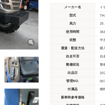
メーカー名
イ
型式
TH
馬力
25
使用時間
35
状態
中
運賃・配送方法
購
自走可否
自
整備状況
整
出品日
20
管理NO.
00
付属品
燃
新車時参考価格