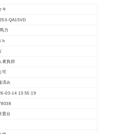
セキ
253-QA15VD
 馬力
6 h
古
入者負担
走可
備済み
26-03-14 13:55:19
78038
料置台