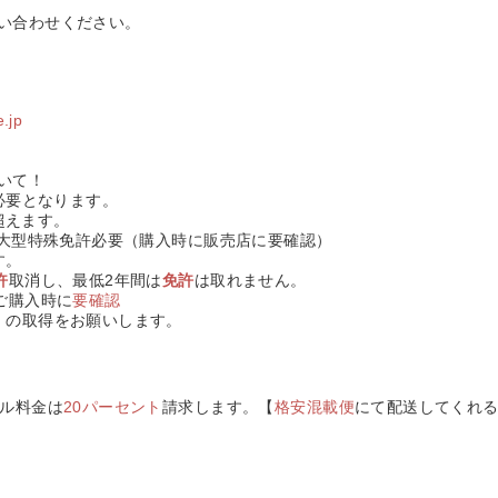
い合わせください。
.jp
いて！
必要となります。
超えます。
大型特殊免許必要
（
購入時に販売店に要確認
）
す。
許
取消し、最低2年間は
免許
は取れません。
ご購入時に
要確認
）
の取得をお願いします。
ル料金は
20パーセント
請求します。【
格安混載便
にて配送してくれ