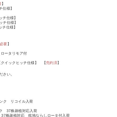
済
】
ッチ仕様】
ヒッチ仕様】
ヒッチ仕様】
ヒッチ仕様】
必要
】
荷 ロータリモア付
荷【クイックヒッチ仕様】 【
売約済
】
ださい。
ランク リコイル入荷
ク 37株疎植対応入荷
リ 37株疎植対応 枕地ならしロータ付入荷