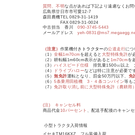
質問、不明
な点があれば下記より遠慮なくお問
広島県廿日市市可愛12-7
森田農機TEL 0829-31-1419
FAX 0829-31-0024
中古担当 香川
090-3745-5443
メールアドレス
yeh-0831@ms7.megaegg.ne
（注意）
作業機付き
トラクター
の
公道走行
につ
（1）
全幅1m70cm
を超えると
大型特殊免許
が
（2）耕転幅1m60cm表示があると
1m70cm
を
（3）
ハイスピード仕様
排気量1500㏄以上
（4）
ドライブハロー
などは特に注意が必要で
（5）
無免許
運転となり、罰金50万円以下、
免
（6）
5条乗用田植機 3・４条コンバイン
等も
（7）
免許取り消し前に
大型特殊免許（農耕用
(注) キャンセル料
商品代金
10パーセント
、配送手配後のキャンセ
小型トラクタ入荷情報
イセキTM16KXZ フル装備入荷