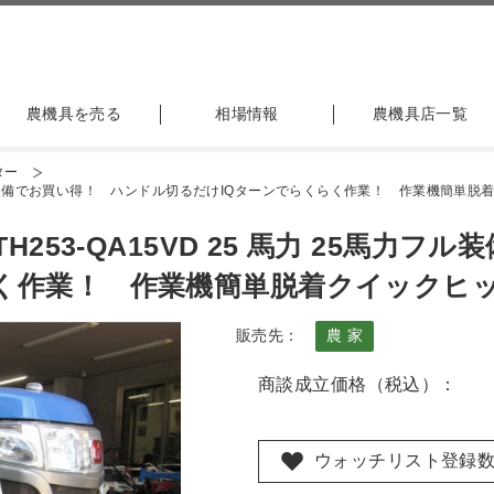
農機具を売る
相場情報
農機具店一覧
ター
5馬力フル装備でお買い得！ ハンドル切るだけIQターンでらくらく作業！ 作業機簡単
H253-QA15VD 25 馬力 25馬力
らく作業！ 作業機簡単脱着クイックヒ
販売先：
農 家
商談成立価格（税込）：
ウォッチリスト登録