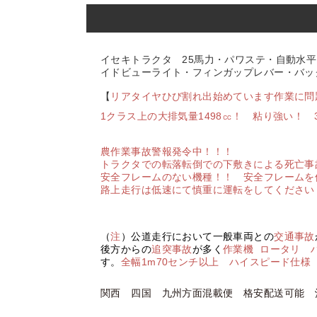
イセキトラクタ 25
馬力・パワステ・自動水平
イドビューライト・フィンガップレバー・バッ
【
リアタイヤひび割れ出始めています作業に問
1クラス上の大排気量1498㏄！ 粘り強い！
農作業事故警報発令中！！！
トラクタでの転落転倒での下敷きによる死亡事
安全フレームのない機種！！ 安全フレームを
路上走行は低速にて慎重に運転をしてください
（
注
）公道走行において一般車両との
交通事故
後方からの
追突事故
が多く
作業機
ロータリ 
す。
全
幅1m70センチ以上 ハイスピード仕様
関西 四国 九州方面混載便 格安配送可能 