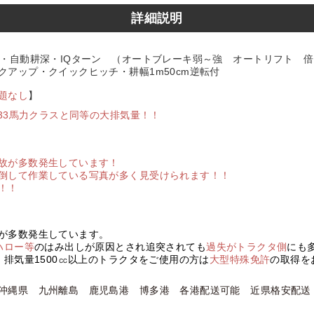
詳細説明
・自動耕深・IQターン （オートブレーキ弱～強 オートリフト 
クアップ・クイックヒッチ・耕幅1m50cm逆転付
題なし
】
 33馬力クラスと同等の大排気量！！
故が多数発生しています！
倒して作業している写真が多く見受けられます！！
！！
が多数発生しています。
ハロー等
のはみ出しが原因とされ追突されても
過失がトラクタ側
にも
排気量1500㏄以上のトラクタをご使用の方は
大型特殊免許
の取得を
沖縄県 九州離島 鹿児島港 博多港 各港配送可能 近県格安配送