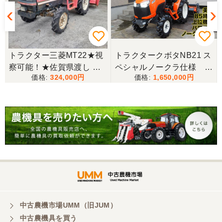
★
トラクター三菱MT22★視
トラクタークボタNB21 ス
察可能！★佐賀県渡し 三
ペシャルノークラ仕様 上
324,000
1,650,000
菱 トラクター MT22 22馬
位機種
力 2462h キャノピー付 パ
ワステ R1426S ロータリ
ー MT 4WD ディーゼル 現
状渡し【P11460730】
中古農機市場UMM（旧JUM）
中古農機具を買う