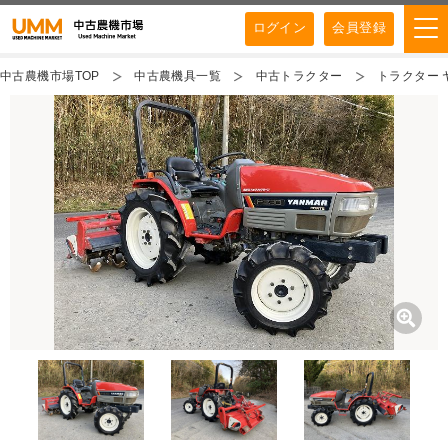
ログイン
会員登録
中古農機市場TOP
中古農機具一覧
中古トラクター
トラクター ヤ