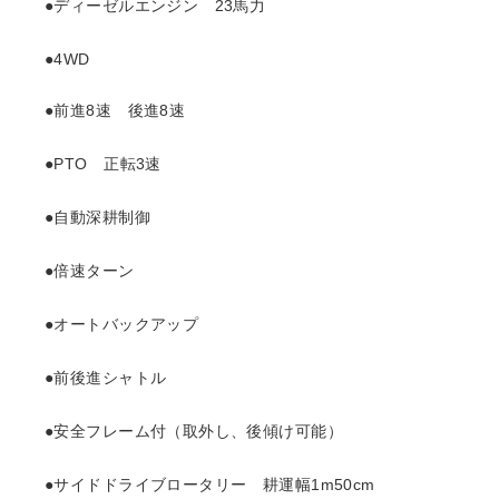
●ディーゼルエンジン 23馬力
●4WD
●前進8速 後進8速
●PTO 正転3速
●自動深耕制御
●倍速ターン
●オートバックアップ
●前後進シャトル
●安全フレーム付（取外し、後傾け可能）
●サイドドライブロータリー 耕運幅1m50cm