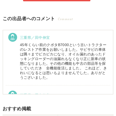
この出品者へのコメント
Comment
三重県／田中伸宜
45年くらい前のクボタB7000という古いトラクター
のレストア作業をお願いしました。サビサビの車体
は隅々までピカピカになり、オイル漏れのあったド
ッキングローダーの油漏れもなくなり正に新車の状
態になりました。その他の機能も中古の部品等を探
していただき 全機能復活しました。 これほど、き
れいになるとは思いもよりませんでした。ありがと
うございました。
三重県／田中伸宜
昨年にトラクターを購入。丁寧なやり取り、丁寧な
整備、親切な納車。すべてにおいて満足していたの
おすすめ掲載
で、今回トラクターの塗装整備を依頼しました。納