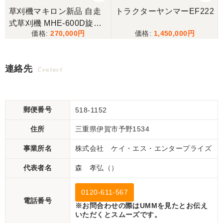
リ
草刈機マキロン新品 自走
トラクターヤンマーEF222
式草刈機 MHE-600D旋回
270,000
1,450,000
アシスト機能付き
連絡先
Contact
郵便番号
518-1152
住所
三重県伊賀市予野1534
事業所名
株式会社 ケイ・エス・エンタープライズ
代表者名
森 孝弘（）
0120-611-567
電話番号
※お問合わせの際はUMMを見たとお伝え
いただくとスムーズです。