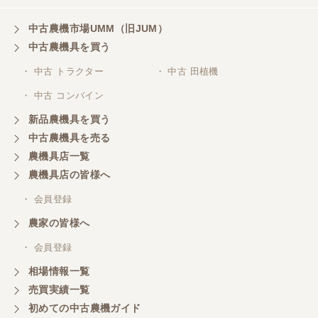
福岡県／ぶるーす
中古農機市場UMM（旧JUM）
迅速丁寧な対応で、稲刈りも無事に終えることがで
きました。 程度極上のコンバインを相場よりかなり
中古農機具を買う
プライスダウンで購入でき大変に感謝しておりま
す。 稲刈り後、メンテしてワックス掛けたら知り合
・ 中古 トラクター
・ 中古 田植機
いは、新車と勘違いしてました（笑 また機会あるよ
・ 中古 コンバイン
うでしたらよろしくお願いいたします。
新品農機具を買う
中古農機具を売る
福岡県／あらら還
農機具店一覧
親切・誠実なご対応でした。
農機具店の皆様へ
・ 会員登録
福岡県／村人
農家の皆様へ
素晴らしい販売店です。商品の説明から納車まで、
素早く丁寧にされる社長さんです。また欲しい物が
・ 会員登録
あれば購入します。
相場情報一覧
売買実績一覧
初めての中古農機ガイド
福岡県／マエカワ