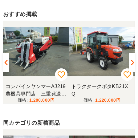
す。
おすすめ掲載
福岡県／嶋田 正忠
色々と農機具屋さんと取引してきましたが、とても
親切で信頼のおける業者様でした。 これからもお付
き合いしたいと、思います。 有り難うございまし
た。
福岡県／中津かき
2025.6/14土曜日午前中に宇佐市院内町まで配達にき
てもらいました。以前ナカガワ農機商会さん当時に
コンバインヤンマーAJ219
トラクタークボタKB21X
きてもらってから2回目です。対応が丁寧で社長さん
農機具専門店 三重発送整
Q
も奥さんも天候が悪い中配達ありがとうございまし
た。
1,280,000
1,220,000
備済み
福岡県／廣瀬 修一
同カテゴリの新着商品
丁寧な対応ありがとうございました。