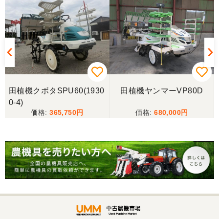
福岡県／廣瀬 修一
丁寧なご連絡ありがとうございました。またご利用
させて頂きます。
福岡県／にしむら
9
田植機クボタSPU60(1930
田植機ヤンマーVP80D
丁寧な対応でした
0-4)
365,750
680,000
福岡県／nisimura
丁寧な対応をしていただきました。
福岡県／津田泰成
懇切丁寧で良心的な対応をして頂きありがとうござ
います。