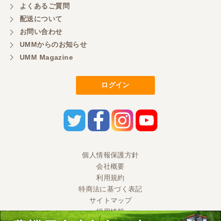
よくあるご質問
ずーーと欲しかった 色彩選別機を買うことができ
ました。しかも、未使用の状態です。 当方の価格に
配送について
も対応していただきまして、とても感謝していま
お問い合わせ
す。 直売用の米の販売促進に弾みをつけることがで
きます。 本当にありがとうございました。 また、ご
UMMからのお知らせ
縁がございましたらよろしくお願いいたします。
UMM Magazine
ログイン
福岡県／田舎暮らし
急ぎで田植え機が必要になり、ヤフオクで見つけ電
話連絡。こちらでも出品してて、尚且つこちらのほ
うが安く、さらに値引き、配送の手配までして頂き
ました。至れり尽くせりでした。ZP45Ⅼですが、発
売当初税込み約130万ぐらいと記憶してますが、配送
費込みで57万はお得だと思います。クボタと取引し
てますが、うちやったら一通り整備して80万ぐらい
個人情報保護方針
は欲しいなと言うてました。この機種は、故障が少
会社概要
ないみたいで、状態にもよりますが50万前後なら、
利用規約
買いだとも言うてました。今年4反ほど田植えしまし
たが、何も問題なく植えれました。整地ローター付
特商法に基づく表記
きはいいですね。きちんと整備し、大事にします。
サイトマップ
色々とありがとうございました。
採用情報