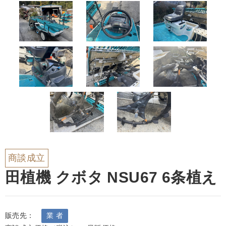
商談成立
田植機 クボタ NSU67 6条植え
販売先：
業 者