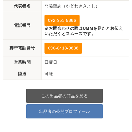
代表者名
門脇聖志（かどわききよし）
092-953-5886
電話番号
※お問合わせの際はUMMを見たとお伝え
いただくとスムーズです。
携帯電話番号
090-8418-9838
営業時間
日曜日
陸送
可能
この出品者の商品を見る
出品者の公開プロフィール