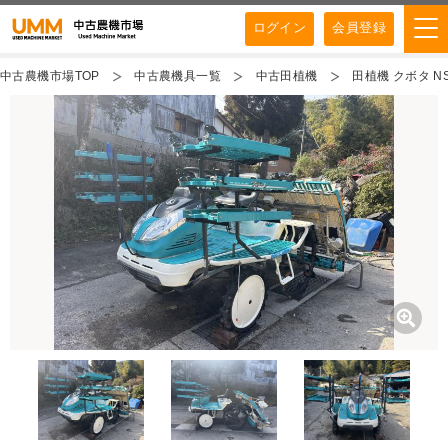
ログイン
会員登録
中古農機市場TOP
中古農機具一覧
中古田植機
田植機 クボタ NS