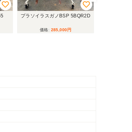
5
プラソイラスガノBSP 5BQR2D
トラクター
285,000