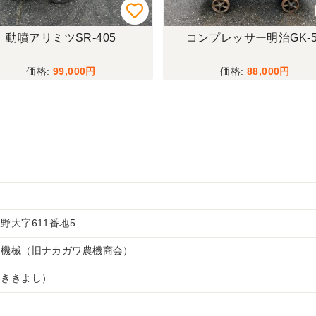
動噴アリミツSR-405
コンプレッサー明治GK-5
99,000
88,000
野大字611番地5
キ機械（旧ナカガワ農機商会）
わききよし）