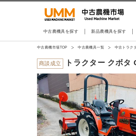
中古農機具を探す
新品農機具を探す
中古農機市場TOP
中古農機具一覧
中古トラク
トラクター クボタ G
商談成立