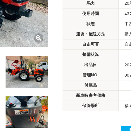
馬力
2
使用時間
43
状態
中
運賃・配送方法
購
自走可否
自
整備状況
出品日
20
管理NO.
00
付属品
新車時参考価格
保管場所
福