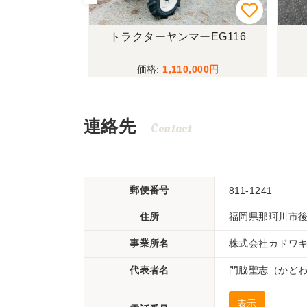
CM600
トラクターヤンマーEG116
,000
1,110,000
連絡先
Contact
郵便番号
811-1241
住所
福岡県那珂川市後
事業所名
株式会社カドワ
代表者名
門脇聖志（かど
表示