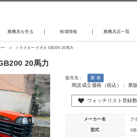
農機具を売る
相場情報
農機具店一覧
ター
トラクター クボタ GB200 20馬力
B200 20馬力
販売先：
業 者
商談成立価格（税込）： 業
ウォッチリスト登録
メーカー名
ク
型式
GB