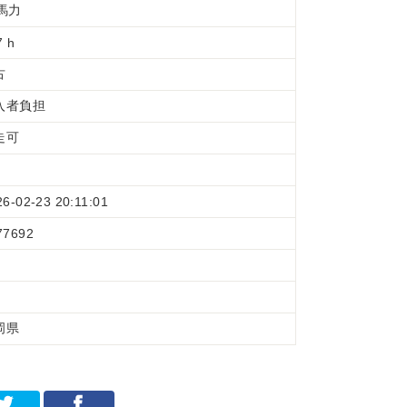
0馬力
7 h
古
入者負担
走可
26-02-23 20:11:01
77692
岡県