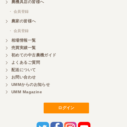
農機具店の皆様へ
・ 会員登録
福岡県／村人
農家の皆様へ
素晴らしい販売店です。商品の説明から納車まで、
素早く丁寧にされる社長さんです。また欲しい物が
・ 会員登録
あれば購入します。
相場情報一覧
売買実績一覧
初めての中古農機ガイド
福岡県／マエカワ
よくあるご質問
ずーーと欲しかった 色彩選別機を買うことができ
ました。しかも、未使用の状態です。 当方の価格に
配送について
も対応していただきまして、とても感謝していま
お問い合わせ
す。 直売用の米の販売促進に弾みをつけることがで
きます。 本当にありがとうございました。 また、ご
UMMからのお知らせ
縁がございましたらよろしくお願いいたします。
UMM Magazine
ログイン
福岡県／田舎暮らし
急ぎで田植え機が必要になり、ヤフオクで見つけ電
話連絡。こちらでも出品してて、尚且つこちらのほ
うが安く、さらに値引き、配送の手配までして頂き