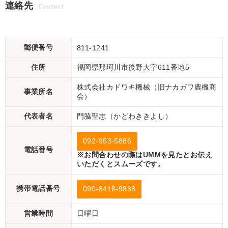
連絡先
Contact
郵便番号
811-1241
住所
福岡県那珂川市後野大字611番地5
株式会社カドワキ機械（旧ナカガワ農機商
事業所名
会）
代表者名
門脇聖志（かどわききよし）
092-953-5886
電話番号
※お問合わせの際はUMMを見たとお伝え
いただくとスムーズです。
携帯電話番号
090-8418-9838
営業時間
日曜日