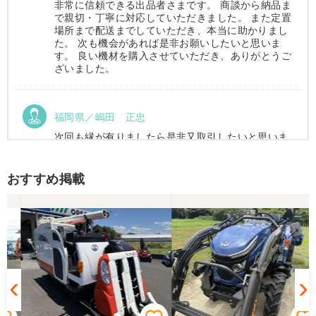
非常に信頼できる出品者さまです。 商談から納品ま
で親切・丁寧に対応していただきました。 また定置
場所まで配送までしていただき、本当に助かりまし
た。 次も機会があれば是非お願いしたいと思いま
す。 良い機材を購入させていただき、ありがとうご
ざいました。
福岡県／嶋田 正忠
次回も縁が有りましたら是非又取引したいと思いま
す。
おすすめ掲載
福岡県／嶋田 正忠
色々と農機具屋さんと取引してきましたが、とても
親切で信頼のおける業者様でした。 これからもお付
き合いしたいと、思います。 有り難うございまし
た。
福岡県／中津かき