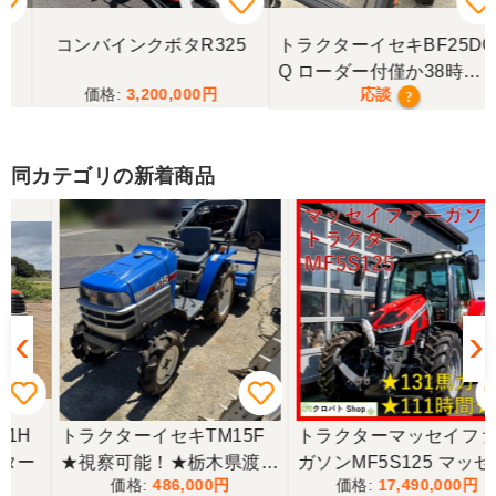
2025.6/14土曜日午前中に宇佐市院内町まで配達にき
てもらいました。以前ナカガワ農機商会さん当時に
コンバインクボタR325
トラクターイセキBF25DG
きてもらってから2回目です。対応が丁寧で社長さん
Q ローダー付僅か38時
も奥さんも天候が悪い中配達ありがとうございまし
た。
3,200,000
応談
間！極上！現行モデル！
?
福岡県／廣瀬 修一
同カテゴリの新着商品
丁寧な対応ありがとうございました。
福岡県／廣瀬 修一
丁寧なご連絡ありがとうございました。またご利用
させて頂きます。
福岡県／にしむら
トラクターイセキTM15F
トラクターマッセイファー
丁寧な対応でした
★視察可能！★栃木県渡し
ガソンMF5S125 マッセイ
486,000
17,490,000
イセキ トラクター TM15F
ファーガソン トラクター