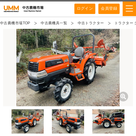
ログイン
会員登録
中古農機市場TOP
中古農機具一覧
中古トラクター
トラクター ク