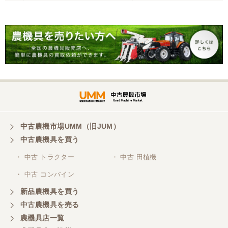
福岡県／nisimura
15馬力 421h 4WD ディー
131馬力 111時間 Dyna-4
ゼル ARM12 サイドロータ
フロントリンケージ外部油
丁寧な対応をしていただきました。
リー MT 現状渡し【P1151
圧3連 + 1連
6487】
福岡県／津田泰成
懇切丁寧で良心的な対応をして頂きありがとうござ
います。
福岡県／ぶるーす
中古農機市場UMM（旧JUM）
迅速丁寧な対応で、稲刈りも無事に終えることがで
きました。 程度極上のコンバインを相場よりかなり
中古農機具を買う
プライスダウンで購入でき大変に感謝しておりま
す。 稲刈り後、メンテしてワックス掛けたら知り合
・ 中古 トラクター
・ 中古 田植機
いは、新車と勘違いしてました（笑 また機会あるよ
・ 中古 コンバイン
うでしたらよろしくお願いいたします。
新品農機具を買う
中古農機具を売る
福岡県／あらら還
農機具店一覧
親切・誠実なご対応でした。