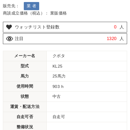
販売先：
業 者
商談成立価格（税込）： 業販価格
ウォッチリスト登録数
0
人
注目
1320
人
メーカー名
クボタ
型式
KL25
馬力
25馬力
使用時間
903 h
状態
中古
運賃・配送方法
自走可否
自走可
整備状況