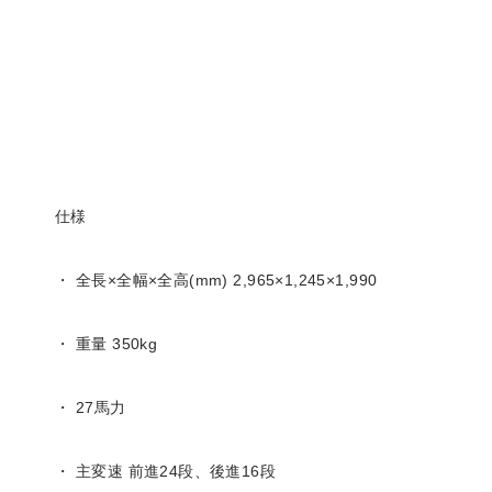
仕様
・ 全長×全幅×全高(mm) 2,965×1,245×1,990
・ 重量 350kg
・ 27馬力
・ 主変速 前進24段、後進16段