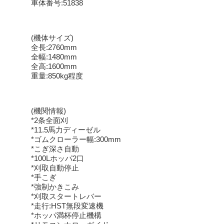
車体番号:51838
(機体サイズ)
全長:2760mm
全幅:1480mm
全高:1600mm
重量:850kg程度
(機関情報)
*2条全面刈
*11.5馬力ディーゼル
*ゴムクローラー幅:300mm
*こぎ深さ自動
*100Lホッパ2口
*刈取自動停止
*手こぎ
*強制かきこみ
*刈取スタートレバー
*走行:HST無段変速機
*ホッパ満杯停止機構