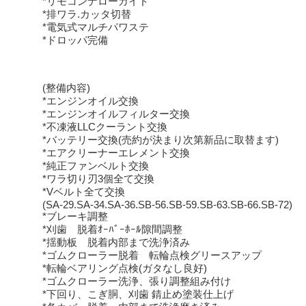
*リモコンナローガイド
*排ワラ.カッタ切替
*電気式マルチパワステ
*ドロッパ完備
(整備内容)
*エンジンオイル交換
*エンジンオイルフィルター交換
*不凍液LLCクーラント交換
*バッテリー交換(売約が決まり次第新品に取替ます)
*エアクリーナーエレメント交換
*純正ファンベルト交換
*ワラ切り刃3個全て交換
*Vベルト全て交換
(SA-29.SA-34.SA-36.SB-56.SB-59.SB-63.SB-66.SB-72)
*ブレーキ調整
*刈歯 脱着ｵｰﾊﾞｰﾎｰﾙ隙間調整
*揺動板 脱着内部まで洗浄済み
*ゴムクローラー脱着 転輪点検グリースアップ
*転輪ベアリング点検(ガタなし良好)
*ゴムクローラー洗浄、張り調整組み付け
*下回り、こぎ胴、刈歯 錆止め塗装仕上げ