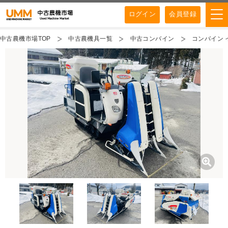
ログイン
会員登録
中古農機市場TOP
中古農機具一覧
中古コンバイン
コンバイン イ