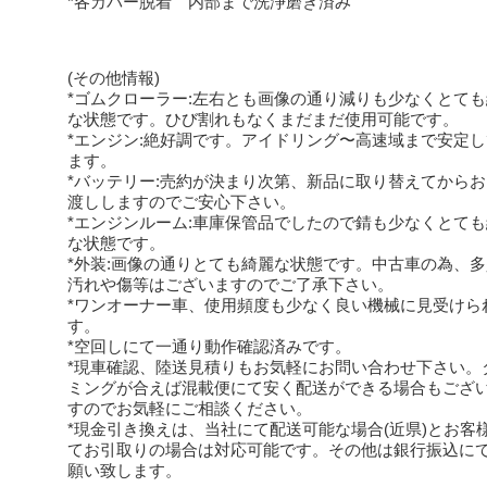
*各カバー脱着 内部まで洗浄磨き済み
(その他情報)
*ゴムクローラー:左右とも画像の通り減りも少なくとて
な状態です。ひび割れもなくまだまだ使用可能です。
*エンジン:絶好調です。アイドリング〜高速域まで安定
ます。
*バッテリー:売約が決まり次第、新品に取り替えてから
渡ししますのでご安心下さい。
*エンジンルーム:車庫保管品でしたので錆も少なくとて
な状態です。
*外装:画像の通りとても綺麗な状態です。中古車の為、
汚れや傷等はございますのでご了承下さい。
*ワンオーナー車、使用頻度も少なく良い機械に見受けら
す。
*空回しにて一通り動作確認済みです。
*現車確認、陸送見積りもお気軽にお問い合わせ下さい。
ミングが合えば混載便にて安く配送ができる場合もござ
すのでお気軽にご相談ください。
*現金引き換えは、当社にて配送可能な場合(近県)とお客
てお引取りの場合は対応可能です。その他は銀行振込に
願い致します。