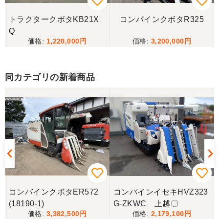
岐阜県／田畑
トラクタークボタKB21X
コンバインクボタR325
今回もしっかり整備整備をしてくださり安心です大
Q
事に長く使わせていただきますありがとうございま
1,220,000
3,200,000
す
同カテゴリの新着商品
岐阜県／田畑
しっかり整備をしてくださり安心して購入させてい
ただきましたありがとうございます
岐阜県／長池松広
この度は、コンバイン購入に際しまして、納品日に
際しては、ご配慮頂き誠にありがとうございまし
た。本当に助かりました。
コンバインクボタER572
コンバインイセキHVZ323
岐阜県／バインダー
(18190-1)
G-ZKWC 上越〇
急なお願いにも対応ありがとうございました。 あり
3,382,500
2,179,100