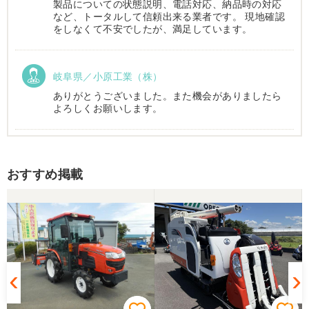
製品についての状態説明、電話対応、納品時の対応
など、トータルして信頼出来る業者です。 現地確認
をしなくて不安でしたが、満足しています。
岐阜県／小原工業（株）
ありがとうございました。また機会がありましたら
よろしくお願いします。
岐阜県／
おすすめ掲載
西川さま。電話対応から自社納車まで丁寧で信頼で
きる方です。農機はまたこちらで購入したいです。
岐阜県／
完璧に整備されており、対応も親切で丁寧。配送ま
で自社で対応してくださり本当にありがとうござい
ました。次回もこちらで購入させて頂きます。