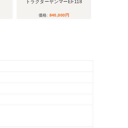
トラクターヤンマーEF118
トラクターク
840,000