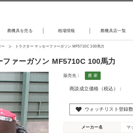
農機具を売る
相場情報
農機具店一覧
ター
トラクター マッセーファーガソン MF5710C 100馬力
ァーガソン MF5710C 100馬力
販売先：
農 家
商談成立価格（税込）：
ウォッチリスト登録
メーカー名
マ