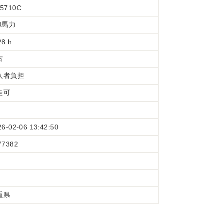
5710C
0馬力
28 h
古
入者負担
走可
26-02-06 13:42:50
77382
重県