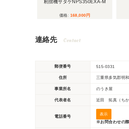
SP853A
籾摺機サタケNPS350EXA-M
,000
168,000
連絡先
Contact
郵便番号
515-0331
住所
三重県多気郡明和町
事業所名
のうき屋
代表者名
近田 拓真（ち
表示
電話番号
※お問合わせの際