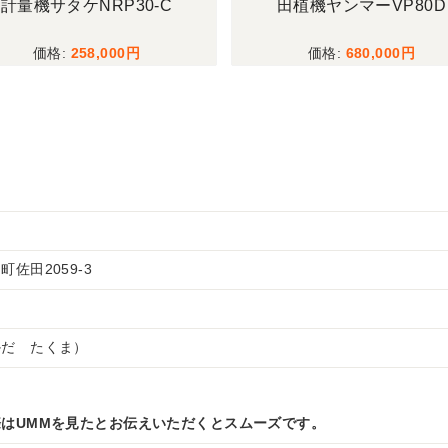
計量機サタケNRP30-C
田植機ヤンマーVP80D
258,000
680,000
佐田2059-3
かだ たくま）
はUMMを見たとお伝えいただくとスムーズです。