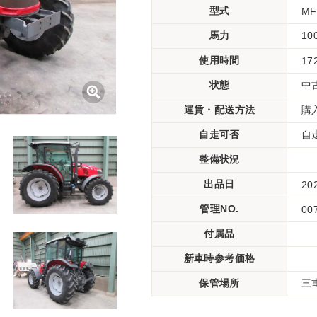
型式
MF
馬力
10
使用時間
17
状態
中
運賃・配送方法
購
自走可否
自
整備状況
出品日
20
管理NO.
00
付属品
新車時参考価格
保管場所
三