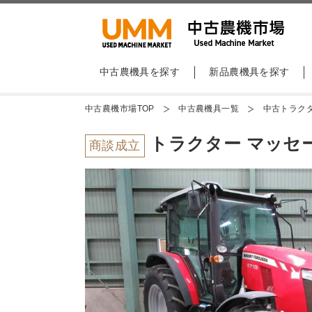
中古農機具を探す
新品農機具を探す
中古農機市場TOP
中古農機具一覧
中古トラク
トラクター マッセーフ
商談成立