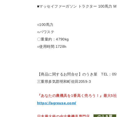
■マッセイファーガソン トラクター 100馬力 MF
○100
馬力
○パワステ
〇
重量約：4790kg
○使用時間:1728
h
【商品に関するお問合せ】のうき屋
TEL：059
三重県多気郡明和町佐田2059-3
『あなたの農機具を1番高く売ろう！』
最大5
https://agreuse.com/
日本最大級の中古農機具専門店
のうき屋