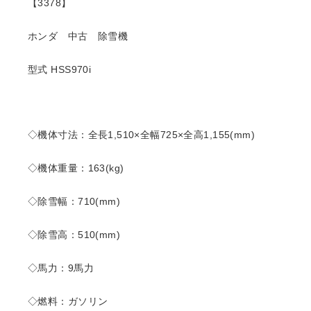
【3378】
ホンダ 中古 除雪機
型式 HSS970i
◇機体寸法：全長1,510×全幅725×全高1,155(mm)
◇機体重量：163(kg)
◇除雪幅：710(mm)
◇除雪高：510(mm)
◇馬力：9馬力
◇燃料：ガソリン