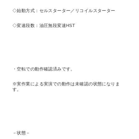
◇始動方式：セルスターター／リコイルスターター
◇変速段数：油圧無段変速HST
・空転での動作確認済みです。
※実作業による実演での動作は未確認の状態になりま
す。
－状態－