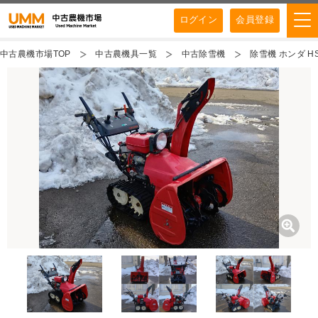
ログイン
会員登録
中古農機市場TOP
中古農機具一覧
中古除雪機
除雪機 ホンダ H