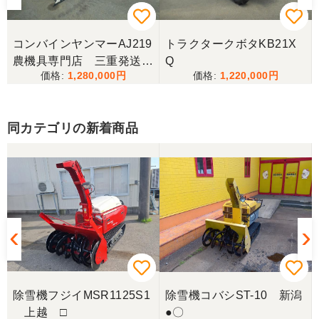
コンバインヤンマーAJ219
トラクタークボタKB21X
農機具専門店 三重発送整
Q
1,280,000
1,220,000
備済み
同カテゴリの新着商品
除雪機フジイMSR1125S1
除雪機コバシST-10 新潟
上越 □
●〇