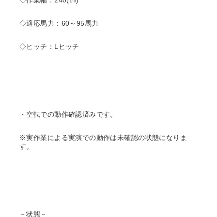
◇作業幅：240(㎝)
◇適応馬力：60～95馬力
◇ヒッチ：Lヒッチ
・空転での動作確認済みです。
※実作業による実演での動作は未確認の状態になりま
す。
－状態－