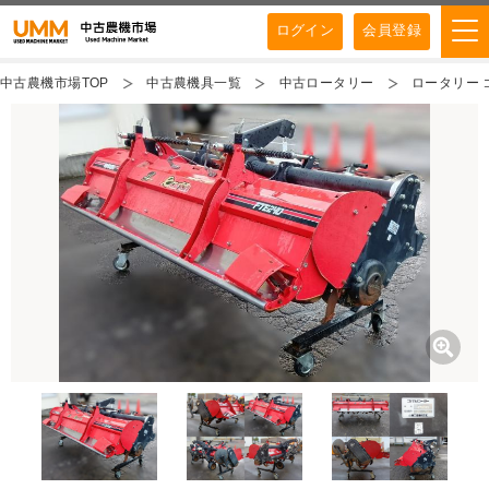
ログイン
会員登録
中古農機市場TOP
中古農機具一覧
中古ロータリー
ロータリー コ