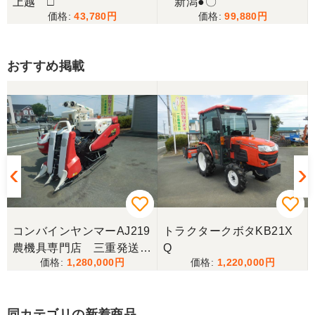
上越 □
新潟●〇
43,780
99,880
おすすめ掲載
コンバインヤンマーAJ219
トラクタークボタKB21X
農機具専門店 三重発送整
Q
1,280,000
1,220,000
備済み
同カテゴリの新着商品