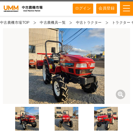
ログイン
会員登録
中古農機市場TOP
中古農機具一覧
中古トラクター
トラクター ヤ