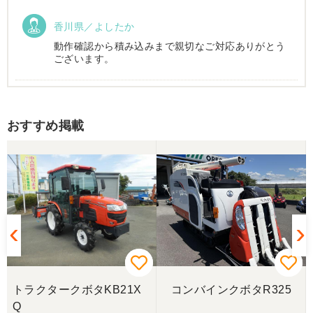
香川県／よしたか
動作確認から積み込みまで親切なご対応ありがとう
ございます。
香川県／まめとら
おすすめ掲載
リピート購入させて頂きました。 ありがとうござい
ます。
香川県／井上
とても良くしてもらいました。また購入したいと思
います。
香川県／西川忠洋
丁寧な対応をしていただき計量選別機を無事持ち帰
トラクタークボタKB21X
コンバインクボタR325
ることができました。今年の籾摺り時に旧機が故障
Q
し、修理の目途が無い中、手頃な価格の本機を見つ