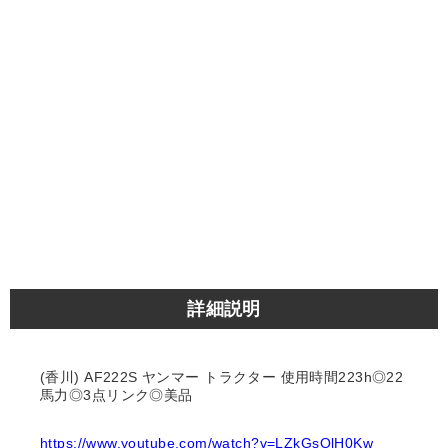
詳細説明
(香川) AF222S ヤンマー トラクター 使用時間223h◎22
馬力◎3点リンク◎美品
https://www.youtube.com/watch?v=LZkGsQlH0Kw