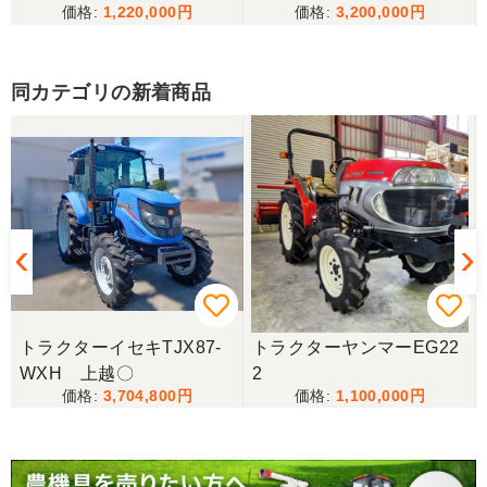
1,220,000
3,200,000
けることが出来て大満足です。リンスクさんありが
とうございました。
同カテゴリの新着商品
香川県／山崎
10月にコンバインを購入させていただきました、香
川県から熊本県まで運んでもらい、 とても親切に機
械の説明をしていただき感謝しています。 そして、
この度無事に稲刈りを行い、終了しました。 農機リ
ンクスさん、ありがとうございました。
トラクターイセキTJX87-
トラクターヤンマーEG22
WXH 上越〇
2
3,704,800
1,100,000