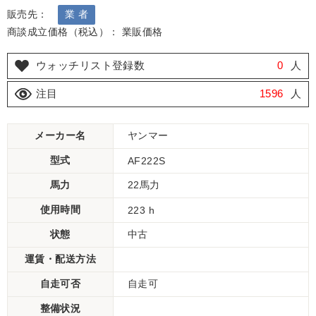
販売先：
業 者
商談成立価格（税込）： 業販価格
ウォッチリスト登録数
0
人
注目
1596
人
メーカー名
ヤンマー
型式
AF222S
馬力
22馬力
使用時間
223 h
状態
中古
運賃・配送方法
自走可否
自走可
整備状況