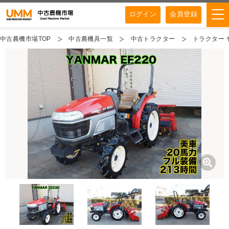
ログイン
会員登録
中古農機市場TOP
中古農機具一覧
中古トラクター
トラクター ヤ