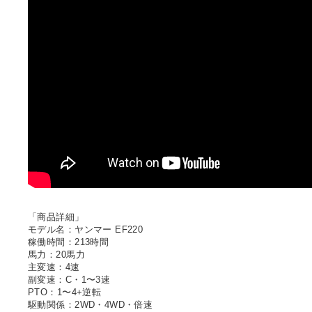
「商品詳細」
モデル名：ヤンマー EF220
稼働時間：213時間
馬力：20馬力
主変速：4速
副変速：C・1〜3速
PTO：1〜4+逆転
駆動関係：2WD・4WD・倍速