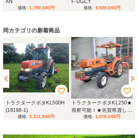
AN
F-UGCY
1,750,000
4,500,000
茨城県／松谷誠也
希望していたクラスのトラクターが見つかり、大変
同カテゴリの新着商品
感謝致しております。引き取った後でしっかりとメ
ーカーのサービス工場でメンテナンスを受けたの
で、これから活躍してくれると思います。チョット
整備費用が嵩んでしまったのは痛手でしたが、中古
農機という事で致し方無いのでしょうか。
茨城県／こうちゃん
迅速な対応、丁寧な応対とても良い買い物ができま
した、感謝しています。
6
トラクタークボタKL500H
トラクタークボタKL250★
(18188-1)
視察可能！★佐賀県渡し
茨城県／
3,111,900
1,078,000
クボタ トラクター KL250
遠い所から早速の運搬ありがとうございました。
25馬力 2518h パワステ 逆
次々の要望があったようで私がゲット出来てよかっ
たです。
転 自動水平 倍速 キャノピ