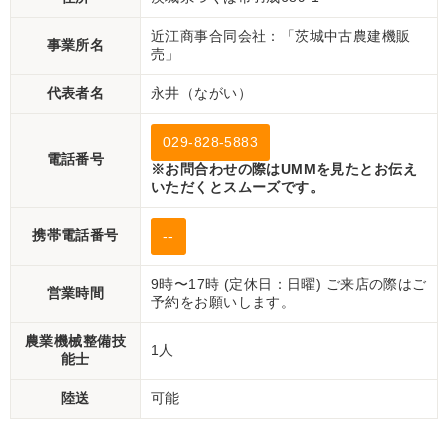
近江商事合同会社：「茨城中古農建機販
事業所名
売」
代表者名
永井（ながい）
029-828-5883
電話番号
※お問合わせの際はUMMを見たとお伝え
いただくとスムーズです。
携帯電話番号
--
9時〜17時 (定休日：日曜) ご来店の際はご
営業時間
予約をお願いします。
農業機械整備技
1人
能士
陸送
可能