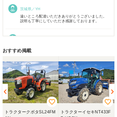
茨城県／YH
遠いところ配達いただきありがとうございました。
説明も丁寧にしていただき感謝しております。
茨城県／長田正雄
本日おかげさまでトラクター搬入して頂きました。
おすすめ掲載
先週会社に伺い現車の確認をしてからの、スピード
対応に感謝してます。 全ての機具が大型倉庫に整然
と管理されており、永井代表さんの仕事に対する思
いが保管状態で解りました。 今回は良いトラクター
を購入できました。今後の作業の励みになります。
誠実な対応に改めて感謝申し上げます。ありがとう
ございました。
茨城県／鈴木博文
遠路トラクターの配送有難うございました。また希
望している物が入荷しましたら伺いますのでよろし
G
トラクタークボタSL24FM
トラクターイセキNT433F
くお願いいたします。