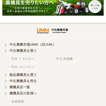
ー RL5K ロータリー 現状
渡し【P11475389】
茨城県／A・M
トラクターの購入。凄く綺麗に手入れされていた。
感じもよかった。
中古農機市場UMM（旧JUM）
中古農機具を買う
・ 中古 トラクター
・ 中古 田植機
・ 中古 コンバイン
新品農機具を買う
中古農機具を売る
農機具店一覧
農機具店の皆様へ
・ 会員登録