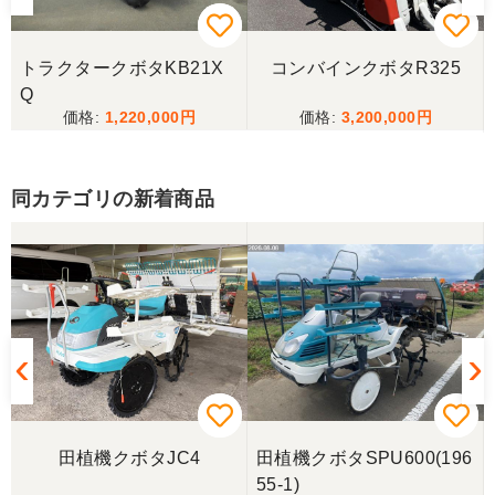
山梨県／樋野進悦
メールの返信がなかったので、残念ですが、こちら
からキャンセルのメールを送った。
トラクタークボタKB21X
コンバインクボタR325
Q
1,220,000
3,200,000
山梨県／伊藤明久
こちらの希望価格にして頂き有り難う御座いまし
た。 引き取りにお伺いするまで 待って頂き有り難
同カテゴリの新着商品
うございました。
山梨県／じん
整備された中古のバインダーを探していて、金額も
だいたい予算内だったのですぐに決めました！ それ
から陸送が可能という所も大きな決め手で、良い買
い物が出来たと非常に満足しております。
山梨県／今井基史
田植機クボタJC4
田植機クボタSPU600(196
この度は、迅速な対応ありがとうございました。た
55-1)