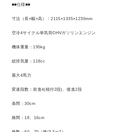
■■仕様■■
寸法（長×幅×高）：2115×1335×1230mm
空冷4サイクル単気筒OHVガソリンエンジン
機体重量：195kg
総排気量：118cc
最大4馬力
変速段数：前進4(植付2段)、後進2段
条間：30cm
株間：18、16cm
株数：60、70（株/3.3ｍ2）