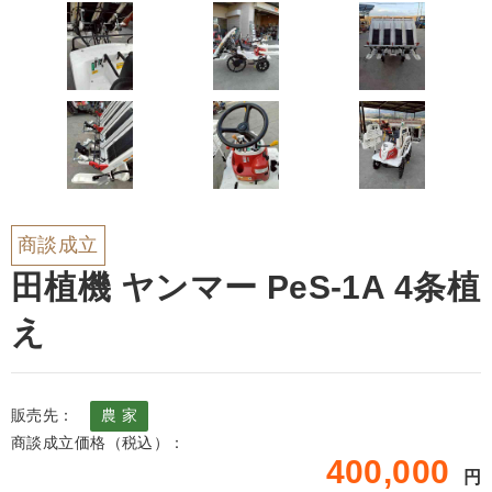
商談成立
田植機 ヤンマー PeS-1A 4条植
え
販売先：
農 家
商談成立価格（税込）：
400,000
円