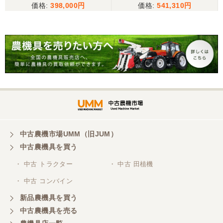
だ、メールに記載の配達の受け取りについてタイム
398,000
541,310
ラグがあり少しとまどいましたので、星をひとつの
けました。
山梨県／
迅速丁寧にご対応くださいました。この度はありが
とうございます。
山梨県／
ありがとうございました。 安心でしっかりしたお店
です。
中古農機市場UMM（旧JUM）
中古農機具を買う
・ 中古 トラクター
・ 中古 田植機
山梨県／井上農場
・ 中古 コンバイン
このたびはお取引ありがとうございました。 梱包も
丁寧で、機械も問題なく動作しました。
新品農機具を買う
中古農機具を売る