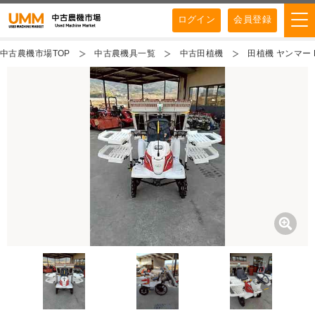
ログイン
会員登録
中古農機市場TOP
中古農機具一覧
中古田植機
田植機 ヤンマー P