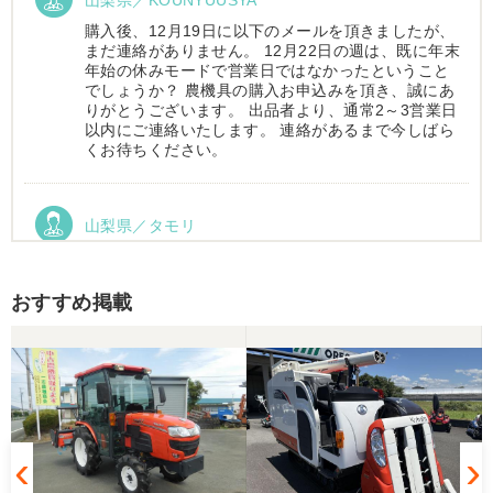
山梨県／KOUNYUUSYA
購入後、12月19日に以下のメールを頂きましたが、
まだ連絡がありません。 12月22日の週は、既に年末
年始の休みモードで営業日ではなかったということ
でしょうか？ 農機具の購入お申込みを頂き、誠にあ
りがとうございます。 出品者より、通常2～3営業日
以内にご連絡いたします。 連絡があるまで今しばら
くお待ちください。
山梨県／タモリ
お昼時にお伺いしたにもかかわらず、親切丁寧なご
対応ありがとうございました。大切に使わせていた
だきます。ありがとうございました。
おすすめ掲載
山梨県／伊藤明久
引き取りに行くまでに 時間が掛かってしまって
待っていて頂き有り難うございました。