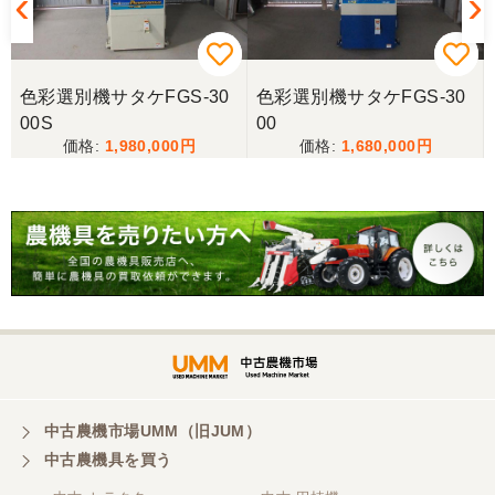
三重県／miraisann
写真と現物が違いすぎる
色彩選別機サタケFGS-30
色彩選別機サタケFGS-30
00S
00
三重県／谷本勝美
1,980,000
1,680,000
こちらの、対応も、よく、大変、満足、です。
三重県／谷本勝美
こちらの、対応、も、よくして、くれました。
三重県／谷本勝美
対応も、よくしてくれました、有難うございまし
た。
中古農機市場UMM（旧JUM）
中古農機具を買う
三重県／山本