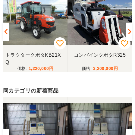
この度はお世話になりました。また、機会があれば
よろしくお願いします。
三重県／ユウスケ
購入から引き取りまでスムーズでした。ありがとう
ございました。
トラクタークボタKB21X
コンバインクボタR325
三重県／
Q
1,220,000
3,200,000
当方の要望に対して、素早く対応していただき感謝
しております。 ありがとうございました。
同カテゴリの新着商品
三重県／山﨑
スタッフの鈴木さんが親切で機械に詳しく 丁寧にご
対応頂きました。 ありがとう！ 少し距離はあります
が、今後も農機具を買う際はのうき屋さんを利用し
ようと思います。