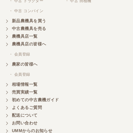
・ 中古 トラクター
・ 中古 田植機
対応ありがとうございました。
・ 中古 コンバイン
新品農機具を買う
三重県／山本
中古農機具を売る
共立シュレッターを受け取りました。 状態は問題な
農機具店一覧
く、エンジンも調子がよさそうです。 ありがとうご
ざいました。
農機具店の皆様へ
・ 会員登録
三重県／
農家の皆様へ
いつも色々お願いごとをしますが、 無理なお願いも
・ 会員登録
嫌な顔をせずに一生懸命頑張ってくれる中山さんに
感謝しています。ここで3台買いましたが、これから
相場情報一覧
もよろしくお願いしたいです。
売買実績一覧
初めての中古農機ガイド
よくあるご質問
三重県／
配送について
初めてコンバインを買いに行ったのですが、とても
明るい方に担当していただき細かく説明して下さっ
お問い合わせ
てとても嬉しかったです。
UMMからのお知らせ