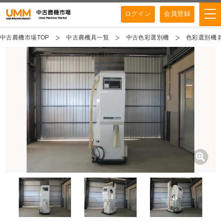
ログイン
会員登録
中古農機市場TOP
中古農機具一覧
中古色彩選別機
色彩選別機 静