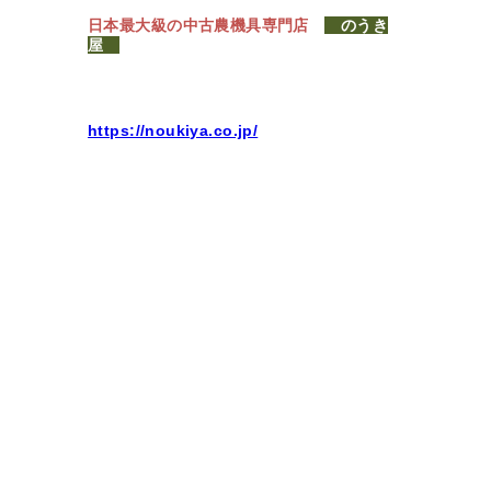
日本最大級の中古農機具専門店
のうき
屋
https://noukiya.co.jp/