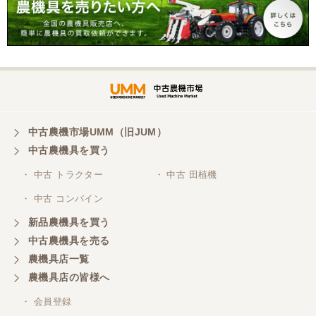
中古農機市場UMM（旧JUM）
中古農機具を買う
・ 中古 トラクター
・ 中古 田植機
・ 中古 コンバイン
新品農機具を買う
中古農機具を売る
農機具店一覧
農機具店の皆様へ
・ 会員登録