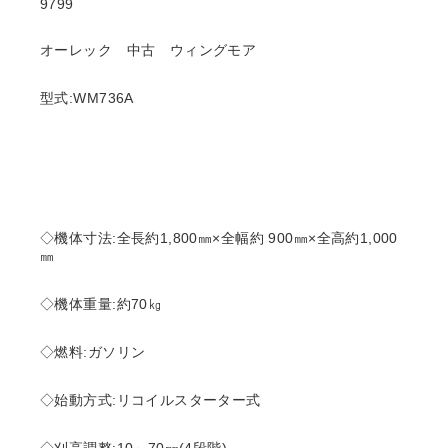
9799
オーレック 中古 ウィングモア
型式:WM736A
◇機体寸法:全長約1,800㎜×全幅約 900㎜×全高約1,000
㎜
◇機体重量:約70㎏
◇燃料:ガソリン
◇始動方式:リコイルスターター式