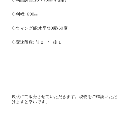
◇刈高調整:10～70㎜(4段階)
◇刈幅: 690㎜
◇ウィング部:水平/30度/60度
◇変速段数: 前 2 / 後 1
現状にて販売させていただきます。現物をご確認いただ
けますと幸いです。