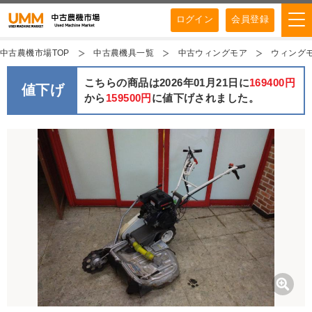
ログイン
会員登録
中古農機市場TOP
中古農機具一覧
中古ウィングモア
ウィングモ
こちらの商品は2026年01月21日に
169400円
値下げ
から
159500円
に値下げされました。