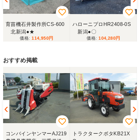
育苗機石井製作所CS-600
ハローニプロHR2408-0S
北新潟●★
新潟●〇
114,950
104,280
おすすめ掲載
コンバインヤンマーAJ219
トラクタークボタKB21X