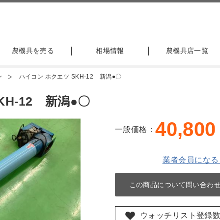
農機具を売る
相場情報
農機具店一覧
ン
ハイコン ホクエツ SKH-12 新潟●〇
H-12 新潟●〇
40,800
一般価格：
業者会員になる
この商品について問い合わ
ウォッチリスト登録