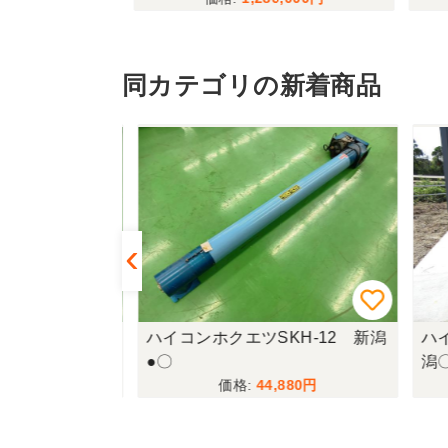
同カテゴリの新着商品
KH-12 新潟
ハイコンホクエツSKH-12 新潟
ハイ
●〇
潟〇
880
44,880