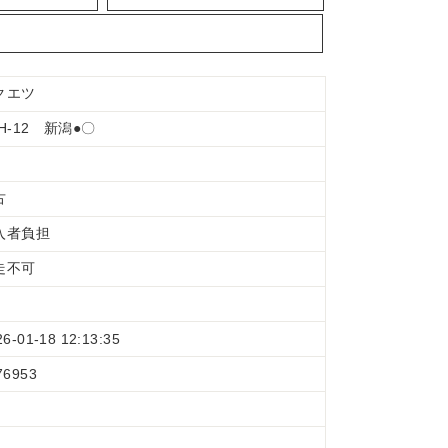
クエツ
H-12 新潟●〇
古
入者負担
走不可
26-01-18 12:13:35
76953