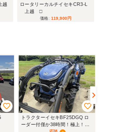
上越
ロータリーカルチイセキCR3-L
運搬車共立
上越 □
119,900
トラクターイセキBF25DGQ ロ
トラクターク
ーダー付僅か38時間！極上！現
行モデル！
応談