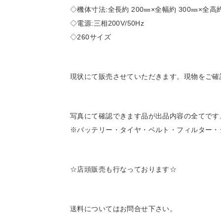
◇機体寸法:全長約 200㎜×全幅約 300㎜×全高約
◇電源:三相200V/50Hz
◇260サイズ
現状にて販売させていただきます。現物をご確
写真にて確認できます品が出品内容の全てです
※バッテリー・タイヤ・ベルト・フィルター・
☆店頭販売も行なっております☆
送料についてはお問合せ下さい。