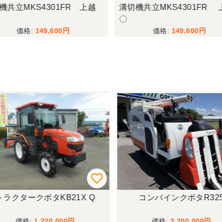
機共立MKS4301FR 上越
溝切機共立MKS4301FR 
〇
149,600
149,600
ラクタークボタKB21X Q
コンバインクボタR325
1,220,000
3,200,000