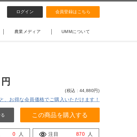
ログイン
会員登録はこちら
農業メディア
UMMについて
円
(
税込 : 44,880
円)
と、お得な会員価格でご購入いただけます！
この商品を購入する
せる
数
0
人
注目
870
人