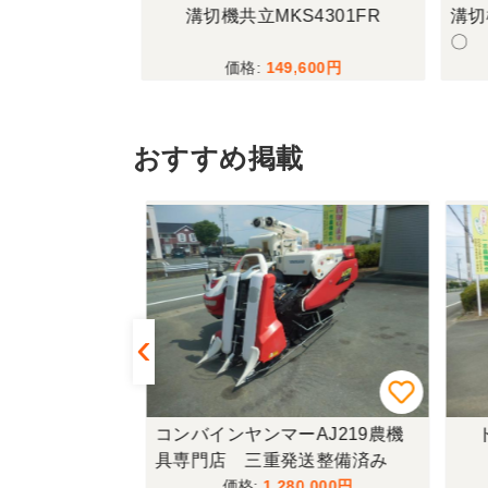
345FQBMA
溝切機共立MKS4301FR
溝切
●〇
〇
,900
149,600
おすすめ掲載
433FF-UG
コンバインヤンマーAJ219農機
ト
具専門店 三重発送整備済み
,000
1,280,000