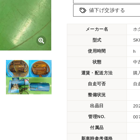
値下げ交渉する
メーカー名
ホ
型式
SK
使用時間
h
状態
中
運賃・配送方法
購
自走可否
自
整備状況
出品日
20
管理NO.
00
付属品
新車時参考価格