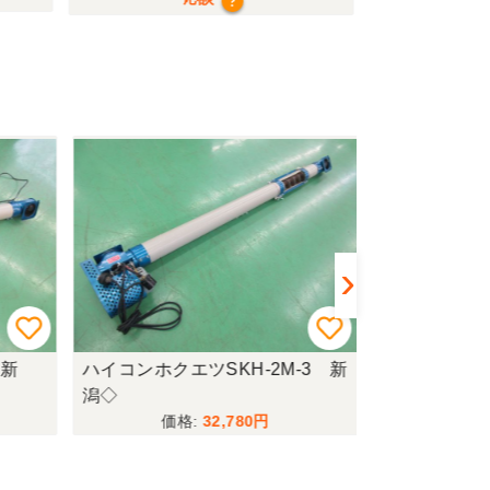
?
新
ハイコンホクエツSKH-2M-3 新
ハイコンホクエ
潟◇
●〇
32,780