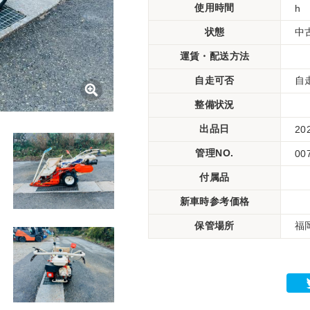
使用時間
h
状態
中
運賃・配送方法
自走可否
自
整備状況
出品日
20
管理NO.
00
付属品
新車時参考価格
保管場所
福