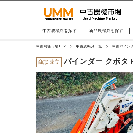
中古農機具を探す
新品農機具を探す
中古農機市場TOP
中古農機具一覧
中古バイン
バインダー クボタ H
商談成立