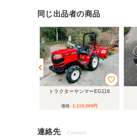
同じ出品者の商品
CM600
トラクターヤンマーEG116
,000
1,110,000
連絡先
Contact