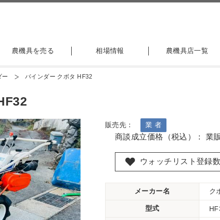
農機具を売る
相場情報
農機具店一覧
ダー
バインダー クボタ HF32
F32
販売先：
業 者
商談成立価格（税込）： 業
ウォッチリスト登録
メーカー名
ク
型式
HF