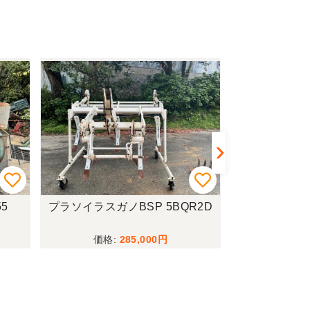
5
プラソイラスガノBSP 5BQR2D
トラクター
285,000