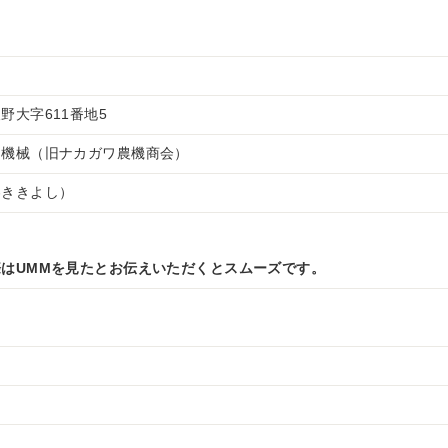
野大字611番地5
キ機械（旧ナカガワ農機商会）
わききよし）
はUMMを見たとお伝えいただくとスムーズです。