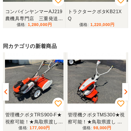
2025.6/14土曜日午前中に宇佐市院内町まで配達にき
てもらいました。以前ナカガワ農機商会さん当時に
コンバインヤンマーAJ219
トラクタークボタKB21X
きてもらってから2回目です。対応が丁寧で社長さん
農機具専門店 三重発送整
Q
も奥さんも天候が悪い中配達ありがとうございまし
た。
1,280,000
1,220,000
備済み
福岡県／廣瀬 修一
同カテゴリの新着商品
丁寧な対応ありがとうございました。
福岡県／廣瀬 修一
丁寧なご連絡ありがとうございました。またご利用
させて頂きます。
福岡県／にしむら
管理機クボタTRS900-F★
管理機クボタTMS300★視
丁寧な対応でした
視察可能！★鳥取県渡し
察可能！★鳥取県渡し ク
177,000
98,000
クボタ 管理機 TRS900-F
ボタ 管理機 TMS300 ガソ