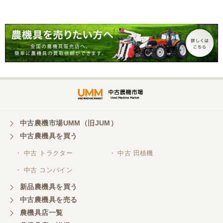
福岡県／nisimura
7馬力 ガソリン 耕運機 農
リン 耕運機 農用トラクタ
用トラクター 歩行型 陽菜
ー 歩行型 ミニ耕運機 現状
丁寧な対応をしていただきました。
現状渡し【P11485814】
渡し【P11485817】
福岡県／津田泰成
懇切丁寧で良心的な対応をして頂きありがとうござ
います。
福岡県／ぶるーす
中古農機市場UMM（旧JUM）
迅速丁寧な対応で、稲刈りも無事に終えることがで
きました。 程度極上のコンバインを相場よりかなり
中古農機具を買う
プライスダウンで購入でき大変に感謝しておりま
す。 稲刈り後、メンテしてワックス掛けたら知り合
・ 中古 トラクター
・ 中古 田植機
いは、新車と勘違いしてました（笑 また機会あるよ
・ 中古 コンバイン
うでしたらよろしくお願いいたします。
新品農機具を買う
中古農機具を売る
福岡県／あらら還
農機具店一覧
親切・誠実なご対応でした。