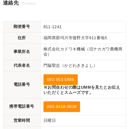
連絡先
Contact
郵便番号
811-1241
住所
福岡県那珂川市後野大字611番地5
株式会社カドワキ機械（旧ナカガワ農機商
事業所名
会）
代表者名
門脇聖志（かどわききよし）
092-953-5886
電話番号
※お問合わせの際はUMMを見たとお伝え
いただくとスムーズです。
携帯電話番号
090-8418-9838
営業時間
日曜日