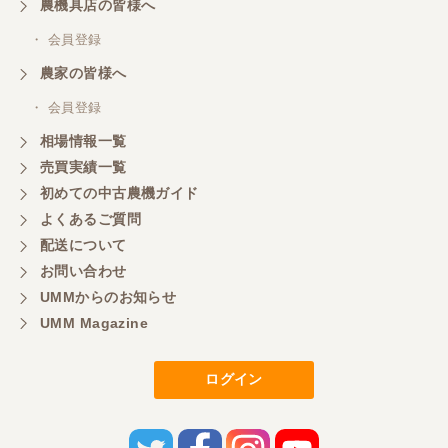
農機具店の皆様へ
・ 会員登録
福岡県／村人
農家の皆様へ
素晴らしい販売店です。商品の説明から納車まで、
素早く丁寧にされる社長さんです。また欲しい物が
・ 会員登録
あれば購入します。
相場情報一覧
売買実績一覧
初めての中古農機ガイド
福岡県／マエカワ
よくあるご質問
ずーーと欲しかった 色彩選別機を買うことができ
ました。しかも、未使用の状態です。 当方の価格に
配送について
も対応していただきまして、とても感謝していま
お問い合わせ
す。 直売用の米の販売促進に弾みをつけることがで
きます。 本当にありがとうございました。 また、ご
UMMからのお知らせ
縁がございましたらよろしくお願いいたします。
UMM Magazine
ログイン
福岡県／田舎暮らし
急ぎで田植え機が必要になり、ヤフオクで見つけ電
話連絡。こちらでも出品してて、尚且つこちらのほ
うが安く、さらに値引き、配送の手配までして頂き