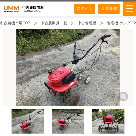
ログイン
会員登録
中古農機市場TOP
中古農機具一覧
中古管理機
管理機 ホンダ F2