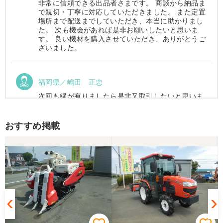
非常に信頼できる出品者さまです。 商談から納品ま
で親切・丁寧に対応していただきました。 また定置
場所まで配送までしていただき、本当に助かりまし
た。 次も機会があれば是非お願いしたいと思いま
す。 良い機材を購入させていただき、ありがとうご
ざいました。
福岡県／嶋田 正忠
次回も縁が有りましたら是非又取引したいと思いま
す。
おすすめ掲載
福岡県／嶋田 正忠
色々と農機具屋さんと取引してきましたが、とても
親切で信頼のおける業者様でした。 これからもお付
き合いしたいと、思います。 有り難うございまし
た。
福岡県／中津かき