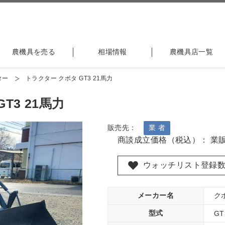
農機具を売る
相場情報
農機具店一覧
ター
トラクター クボタ GT3 21馬力
T3 21馬力
販売先：
業 者
商談成立価格（税込）： 業
ウォッチリスト登録
メーカー名
ク
型式
GT