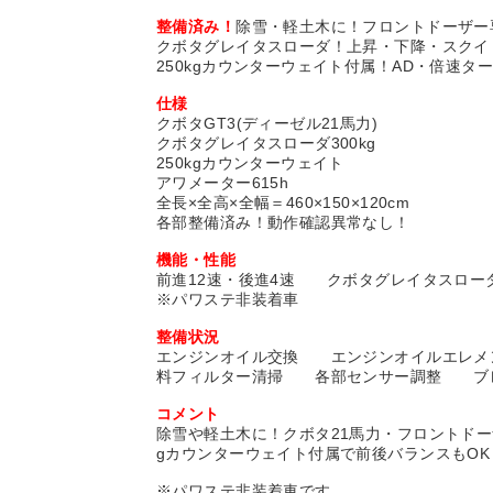
整備済み！
除雪・軽土木に！フロントドーザー
クボタグレイタスローダ！上昇・下降・スクイ
250kgカウンターウェイト付属！AD・倍速タ
仕様
クボタGT3(ディーゼル21馬力)
クボタグレイタスローダ300kg
250kgカウンターウェイト
アワメーター615h
全長×全高×全幅＝460×150×120cm
各部整備済み！動作確認異常なし！
機能・性能
前進12速・後進4速 クボタグレイタスローダ
※パワステ非装着車
整備状況
エンジンオイル交換 エンジンオイルエレ
料フィルター清掃 各部センサー調整 ブ
コメント
除雪や軽土木に！クボタ21馬力・フロントドー
gカウンターウェイト付属で前後バランスもOK
※パワステ非装着車です。