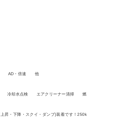
イト AD・倍速 他
点検 冷却水点検 エアクリーナー清掃 燃
上昇・下降・スクイ・ダンプ)装着です！250k