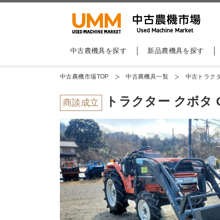
中古農機具を探す
新品農機具を探す
中古農機市場TOP
中古農機具一覧
中古トラク
トラクター クボタ G
商談成立