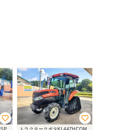
SP
トラクタークボタKL44ZHCQM