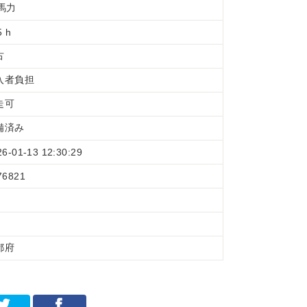
1馬力
5 h
古
入者負担
走可
備済み
26-01-13 12:30:29
76821
都府