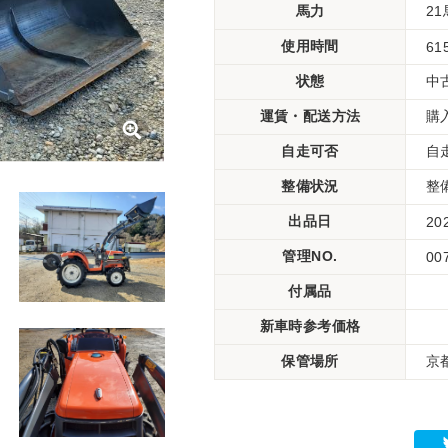
馬力
2
使用時間
61
状態
中
運賃・配送方法
購
自走可否
自
整備状況
整
出品日
20
管理NO.
00
付属品
新車時参考価格
保管場所
京