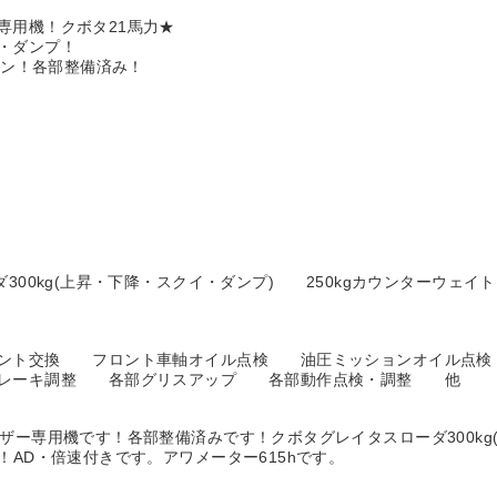
専用機！クボタ21馬力★
・ダンプ！
ーン！各部整備済み！
300kg(上昇・下降・スクイ・ダンプ) 250kgカウンターウェ
メント交換 フロント車軸オイル点検 油圧ミッションオイル
レーキ調整 各部グリスアップ 各部動作点検・調整 他
ザー専用機です！各部整備済みです！クボタグレイタスローダ300kg(
！AD・倍速付きです。アワメーター615hです。