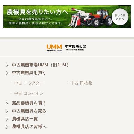
中古農機市場UMM（旧JUM）
中古農機具を買う
・ 中古 トラクター
・ 中古 田植機
・ 中古 コンバイン
新品農機具を買う
中古農機具を売る
農機具店一覧
農機具店の皆様へ