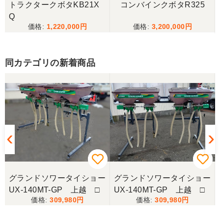
トラクタークボタKB21X
コンバインクボタR325
Q
1,220,000
3,200,000
同カテゴリの新着商品
ー
グランドソワータイショー
グランドソワータイショー
UX-140MT-GP 上越 □
UX-140MT-GP 上越 □
309,980
309,980