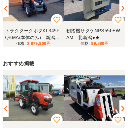
トラクタークボタKL345F
籾摺機サタケNPS550EW
QBMA(本体のみ) 新潟●
AM 北新潟●★
2,979,900
99,880
〇
おすすめ掲載