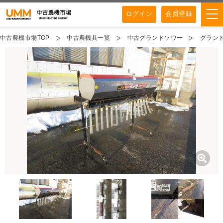
ログイン
会員登録
中古農機市場TOP
中古農機具一覧
中古グランドソワー
グランド