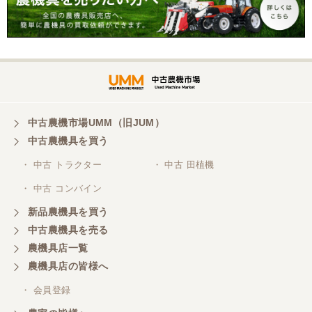
中古農機市場UMM（旧JUM）
中古農機具を買う
・ 中古 トラクター
・ 中古 田植機
・ 中古 コンバイン
新品農機具を買う
中古農機具を売る
農機具店一覧
農機具店の皆様へ
・ 会員登録