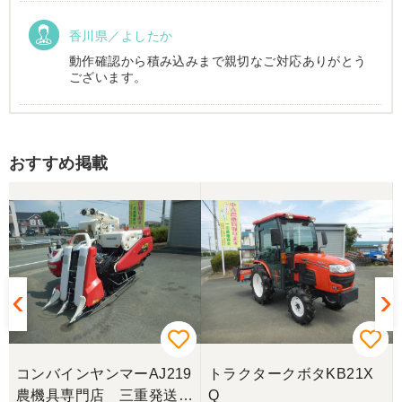
香川県／よしたか
動作確認から積み込みまで親切なご対応ありがとう
ございます。
香川県／まめとら
おすすめ掲載
リピート購入させて頂きました。 ありがとうござい
ます。
香川県／井上
とても良くしてもらいました。また購入したいと思
います。
香川県／西川忠洋
丁寧な対応をしていただき計量選別機を無事持ち帰
コンバインヤンマーAJ219
トラクタークボタKB21X
ることができました。今年の籾摺り時に旧機が故障
農機具専門店 三重発送整
Q