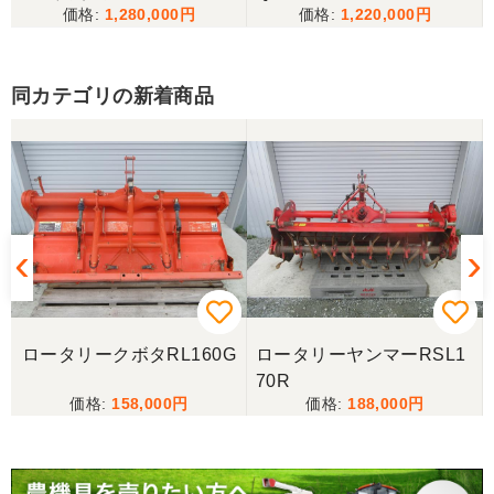
し、修理の目途が無い中、手頃な価格の本機を見つ
1,280,000
1,220,000
備済み
けることが出来て大満足です。リンスクさんありが
とうございました。
同カテゴリの新着商品
香川県／山崎
10月にコンバインを購入させていただきました、香
川県から熊本県まで運んでもらい、 とても親切に機
械の説明をしていただき感謝しています。 そして、
この度無事に稲刈りを行い、終了しました。 農機リ
ンクスさん、ありがとうございました。
ロータリークボタRL160G
ロータリーヤンマーRSL1
70R
158,000
188,000