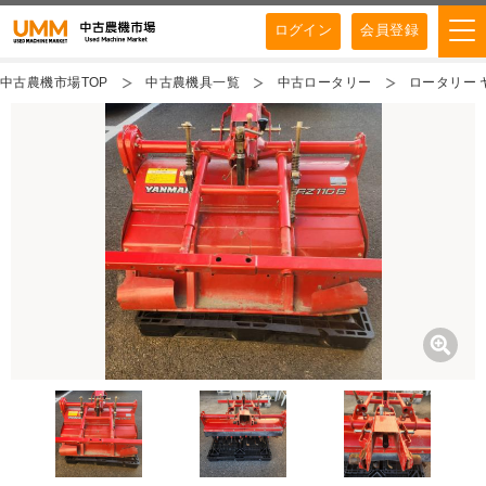
ログイン
会員登録
中古農機市場TOP
中古農機具一覧
中古ロータリー
ロータリー ヤ