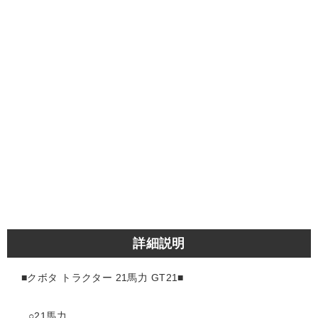
詳細説明
■クボタ トラクター 21
馬力 GT21■
○21馬力