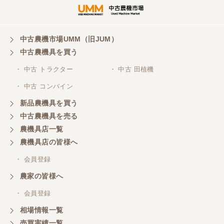
三重県／谷本勝美
対応も、よくしてくれました、有難うございまし
た。
中古農機市場UMM（旧JUM）
中古農機具を買う
三重県／山本
・ 中古 トラクター
・ 中古 田植機
対応ありがとうございました。
・ 中古 コンバイン
新品農機具を買う
三重県／山本
中古農機具を売る
共立シュレッターを受け取りました。 状態は問題な
農機具店一覧
く、エンジンも調子がよさそうです。 ありがとうご
ざいました。
農機具店の皆様へ
・ 会員登録
三重県／
農家の皆様へ
いつも色々お願いごとをしますが、 無理なお願いも
・ 会員登録
嫌な顔をせずに一生懸命頑張ってくれる中山さんに
感謝しています。ここで3台買いましたが、これから
相場情報一覧
もよろしくお願いしたいです。
売買実績一覧