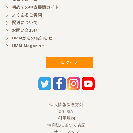
初めての中古農機ガイド
よくあるご質問
三重県／
配送について
初めてコンバインを買いに行ったのですが、とても
明るい方に担当していただき細かく説明して下さっ
お問い合わせ
てとても嬉しかったです。
UMMからのお知らせ
UMM Magazine
三重県／
ログイン
担当さんの説明が丁寧で分かりやすく、急な要望に
も迅速に対応して頂き非常に助かりました。
三重県／
良い接客でした。今後も利用します。
個人情報保護方針
会社概要
三重県／
利用規約
特商法に基づく表記
とても良い対応でした。また利用したいです。
サイトマップ