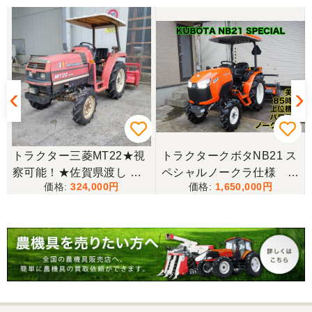
三重県／山﨑
スタッフの鈴木さんが親切で機械に詳しく 丁寧にご
対応頂きました。 ありがとう！ 少し距離はあります
が、今後も農機具を買う際はのうき屋さんを利用し
ようと思います。
三重県／miraisann
写真と現物が違いすぎる
★
トラクター三菱MT22★視
トラクタークボタNB21 ス
察可能！★佐賀県渡し 三
ペシャルノークラ仕様 上
三重県／谷本勝美
324,000
1,650,000
菱 トラクター MT22 22馬
位機種
こちらの、対応も、よく、大変、満足、です。
力 2462h キャノピー付 パ
ワステ R1426S ロータリ
ー MT 4WD ディーゼル 現
三重県／谷本勝美
状渡し【P11460730】
こちらの、対応、も、よくして、くれました。