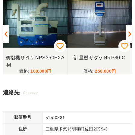
籾摺機サタケNPS350EXA
計量機サタケNRP30-C
-M
168,000
258,000
連絡先
Contact
郵便番号
515-0331
住所
三重県多気郡明和町佐田2059-3