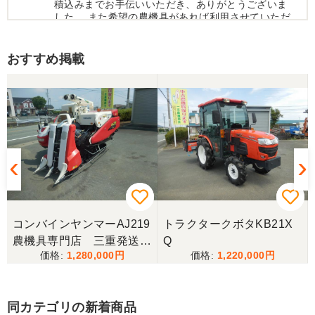
積込みまでお手伝いいただき、ありがとうございま
した。 また希望の農機具があれば利用させていただ
きます。
おすすめ掲載
三重県／トシ
この度はお世話になりました。また、機会があれば
よろしくお願いします。
三重県／ユウスケ
購入から引き取りまでスムーズでした。ありがとう
ございました。
コンバインヤンマーAJ219
トラクタークボタKB21X
三重県／
農機具専門店 三重発送整
Q
1,280,000
1,220,000
備済み
当方の要望に対して、素早く対応していただき感謝
しております。 ありがとうございました。
同カテゴリの新着商品