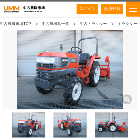
ログイン
会員登録
中古農機市場TOP
中古農機具一覧
中古トラクター
トラクター ク