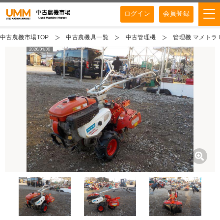
ログイン
会員登録
中古農機市場TOP
中古農機具一覧
中古管理機
管理機 マメトラ MC-