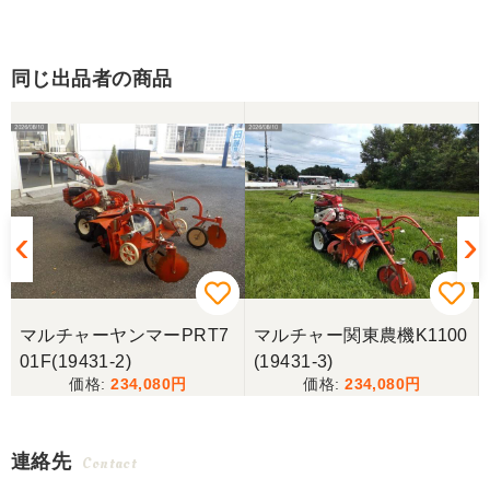
同じ出品者の商品
タ
マルチャーヤンマーPRT7
マルチャー関東農機K1100
01F(19431-2)
(19431-3)
234,080
234,080
連絡先
Contact