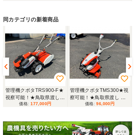
同カテゴリの新着商品
管理機クボタTRS900-F★
管理機クボタTMS300★視
視察可能！★鳥取県渡し
察可能！★鳥取県渡し ク
177,000
96,000
クボタ 管理機 TRS900-F
ボタ 管理機 TMS300 ガソ
ル
7馬力 ガソリン 耕運機 農
リン 耕運機 農用トラクタ
用トラクター 歩行型 陽菜
ー 歩行型 ミニ耕運機 現状
現状渡し【P11485814】
渡し【P11485817】